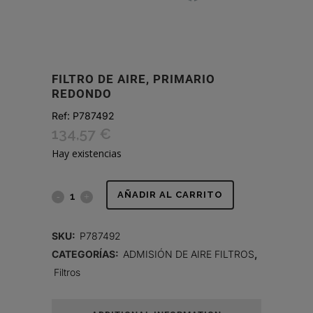
FILTRO DE AIRE, PRIMARIO
REDONDO
Ref:
P787492
134,57
€
Hay existencias
FILTRO
AÑADIR AL CARRITO
DE
SKU:
P787492
AIRE,
CATEGORÍAS:
ADMISIÓN DE AIRE FILTROS
,
Filtros
PRIMARIO
REDONDO