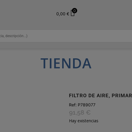
0
0,00
€
TIENDA
FILTRO DE AIRE, PRIMA
Ref:
P789077
91,58
€
Hay existencias