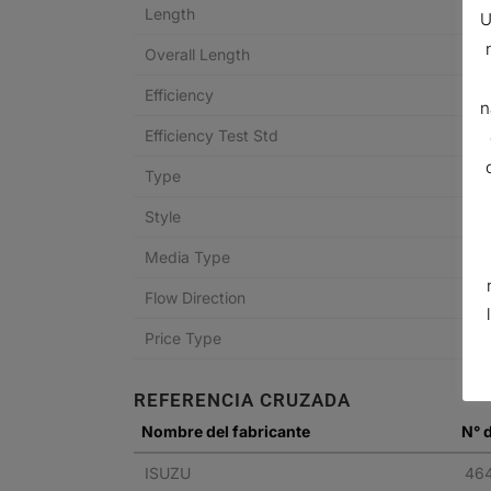
Length
U
Overall Length
Efficiency
n
Efficiency Test Std
Type
Style
Media Type
Flow Direction
Price Type
REFERENCIA CRUZADA
Nombre del fabricante
N° d
ISUZU
46