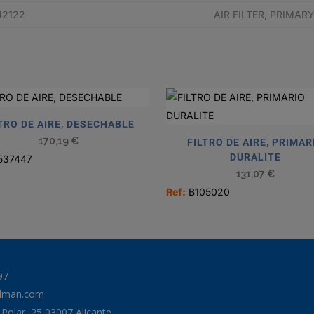
42122
AIR FILTER, PRIMA
TRO DE AIRE, DESECHABLE
170,19
€
FILTRO DE AIRE, PRIMAR
DURALITE
537447
131,07
€
Ref:
B105020
97
odman.com
a Polar, 25 03007 Alicante