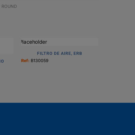
RY ROUND
FILTRO DE AIRE, ERB
Ref:
B130059
IO