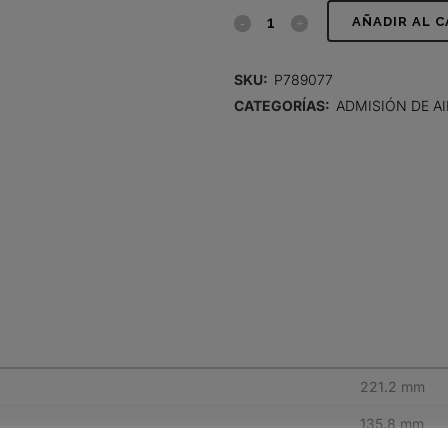
FILTRO
AÑADIR AL 
DE
SKU:
P789077
AIRE,
CATEGORÍAS:
ADMISIÓN DE AI
PRIMARIO
REDONDO
quantity
221.2 mm
135.8 mm