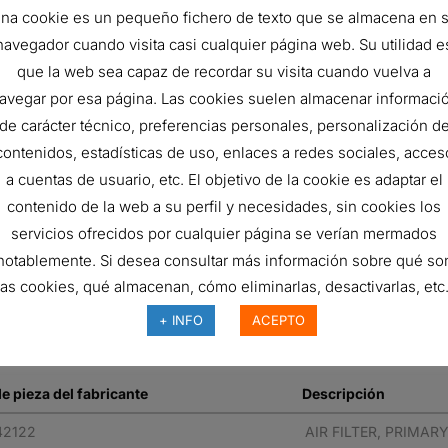
353.7 mm
na cookie es un pequeño fichero de texto que se almacena en 
navegador cuando visita casi cualquier página web. Su utilidad e
362.8 mm
que la web sea capaz de recordar su visita cuando vuelva a
99.95
avegar por esa página. Las cookies suelen almacenar informaci
ISO 5011
de carácter técnico, preferencias personales, personalización d
contenidos, estadísticas de uso, enlaces a redes sociales, acces
Primary
a cuentas de usuario, etc. El objetivo de la cookie es adaptar el
Round
contenido de la web a su perfil y necesidades, sin cookies los
servicios ofrecidos por cualquier página se verían mermados
Cellulose
notablemente. Si desea consultar más información sobre qué so
Outside-In
las cookies, qué almacenan, cómo eliminarlas, desactivarlas, etc.
F
+ INFO
ACEPTO
e pieza del fabricante
Descripción
42122
AIR FILTER, PRIMA