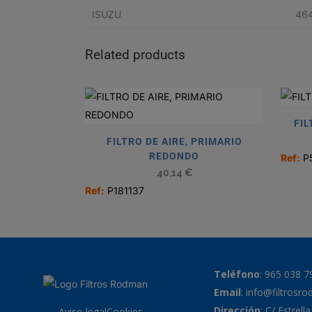
ISUZU
46
Related products
FIL
FILTRO DE AIRE, PRIMARIO
REDONDO
Ref:
P
40,14
€
Ref:
P181137
Teléfono
:
965 038 7
Email
:
info@filtrosr
Dirección
: C/ Estrell
Aviso legal
Cookies