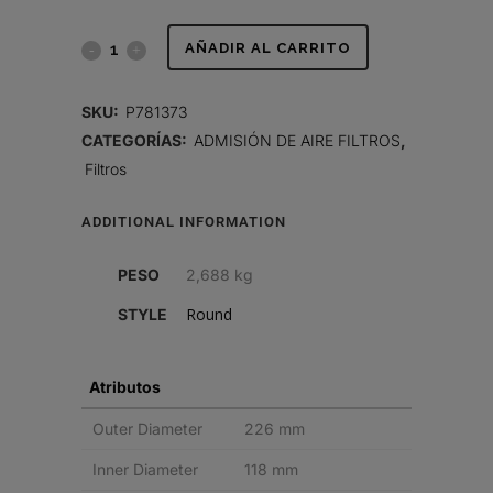
FILTRO
AÑADIR AL CARRITO
DE
SKU:
P781373
AIRE,
CATEGORÍAS:
ADMISIÓN DE AIRE FILTROS
,
Filtros
PRIMARIO
REDONDO
ADDITIONAL INFORMATION
quantity
PESO
2,688 kg
Round
STYLE
Atributos
Outer Diameter
226 mm
Inner Diameter
118 mm