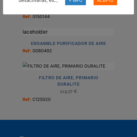
desactivarlas, etc.,
+ INFO
ACEPTO
FILTRO DE AIRE, EPG RADIALSEAL
Ref:
G150144
ENSAMBLE PURIFICADOR DE AIRE
Ref:
G080492
FILTRO DE AIRE, PRIMARIO
DURALITE
119,27
€
Ref:
C125020