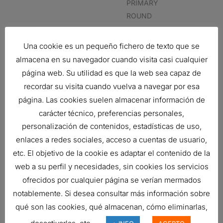
PRIMARY
ROUND
AIR FILTER,
Una cookie es un pequeño fichero de texto que se
PRIMARY
almacena en su navegador cuando visita casi cualquier
ROUND
página web. Su utilidad es que la web sea capaz de
JOHN
AL78869
AIR FILTER,
recordar su visita cuando vuelva a navegar por esa
DEERE
PRIMARY
página. Las cookies suelen almacenar información de
ROUND
carácter técnico, preferencias personales,
personalización de contenidos, estadísticas de uso,
Related products
enlaces a redes sociales, acceso a cuentas de usuario,
etc. El objetivo de la cookie es adaptar el contenido de la
web a su perfil y necesidades, sin cookies los servicios
ofrecidos por cualquier página se verían mermados
FILTRO DE AIRE, FPG RADIALSEAL
notablemente. Si desea consultar más información sobre
Ref:
G070019
qué son las cookies, qué almacenan, cómo eliminarlas,