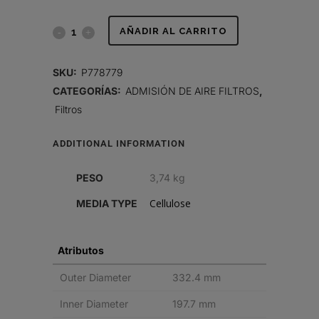
FILTRO
AÑADIR AL CARRITO
DE
SKU:
P778779
AIRE,
CATEGORÍAS:
ADMISIÓN DE AIRE FILTROS
,
Filtros
PRIMARIO
REDONDO
ADDITIONAL INFORMATION
quantity
PESO
3,74 kg
Cellulose
MEDIA TYPE
Atributos
Outer Diameter
332.4 mm
Inner Diameter
197.7 mm