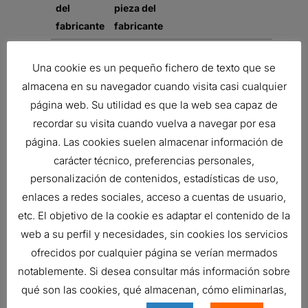
del
pieza del
fabricante
fabricante
VOLVO
1665898
AIR FILTER,
Una cookie es un pequeño fichero de texto que se
PRIMARY
almacena en su navegador cuando visita casi cualquier
ROUND
página web. Su utilidad es que la web sea capaz de
VOLVO
1665898
AIR FILTER,
recordar su visita cuando vuelva a navegar por esa
PRIMARY
página. Las cookies suelen almacenar información de
ROUND
carácter técnico, preferencias personales,
personalización de contenidos, estadísticas de uso,
Related products
enlaces a redes sociales, acceso a cuentas de usuario,
etc. El objetivo de la cookie es adaptar el contenido de la
web a su perfil y necesidades, sin cookies los servicios
ofrecidos por cualquier página se verían mermados
FILTRO DE AIRE, FPG RADIALSEAL
notablemente. Si desea consultar más información sobre
Ref:
G070019
qué son las cookies, qué almacenan, cómo eliminarlas,