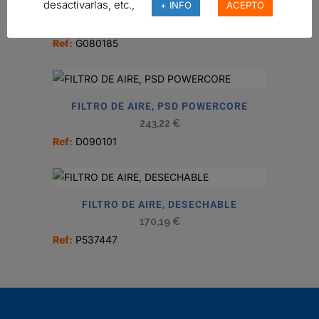
desactivarlas, etc.,
+ INFO
ACEPTO
ENSAMBLE PURIFICADOR DE AIRE
Ref:
G080185
FILTRO DE AIRE, PSD POWERCORE
243,22
€
Ref:
D090101
FILTRO DE AIRE, DESECHABLE
170,19
€
Ref:
P537447