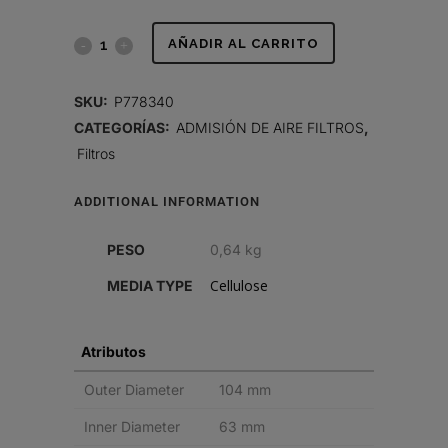
FILTRO
AÑADIR AL CARRITO
DE
SKU:
P778340
AIRE,
CATEGORÍAS:
ADMISIÓN DE AIRE FILTROS
,
Filtros
PRIMARIO
REDONDO
ADDITIONAL INFORMATION
quantity
PESO
0,64 kg
Cellulose
MEDIA TYPE
Atributos
Outer Diameter
104 mm
Inner Diameter
63 mm