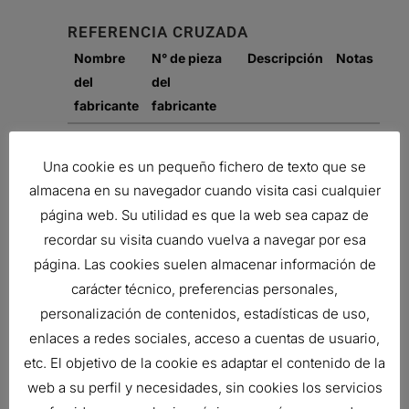
REFERENCIA CRUZADA
Nombre
N° de pieza
Descripción
Notas
del
del
fabricante
fabricante
NISSAN
Z760125830
AIR FILTER,
PRIMARY
Una cookie es un pequeño fichero de texto que se
ROUND
almacena en su navegador cuando visita casi cualquier
página web. Su utilidad es que la web sea capaz de
ISUZU
Z760125830
AIR FILTER,
recordar su visita cuando vuelva a navegar por esa
PRIMARY
página. Las cookies suelen almacenar información de
ROUND
carácter técnico, preferencias personales,
KUBOTA
AIR FILTER,
personalización de contenidos, estadísticas de uso,
PRIMARY
enlaces a redes sociales, acceso a cuentas de usuario,
ROUND
etc. El objetivo de la cookie es adaptar el contenido de la
web a su perfil y necesidades, sin cookies los servicios
Related products