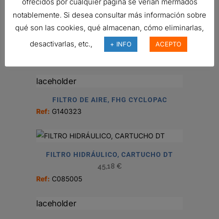
ofrecidos por cualquier página se verían mermados
notablemente. Si desea consultar más información sobre
qué son las cookies, qué almacenan, cómo eliminarlas,
desactivarlas, etc.,
+ INFO
ACEPTO
ENSAMBLE PURIFICADOR DE AIRE
Ref:
G042590
FILTRO DE AIRE, FHG CYCLOPAC
Ref:
G140323
FILTRO HIDRÁULICO, CARTUCHO DT
45,18
€
Ref:
C085005