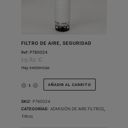
FILTRO DE AIRE, SEGURIDAD
Ref:
P780024
19,82
€
Hay existencias
FILTRO
AÑADIR AL CARRITO
DE
SKU:
P780024
AIRE,
CATEGORÍAS:
ADMISIÓN DE AIRE FILTROS
,
Filtros
SEGURIDAD
quantity