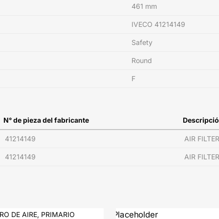
461 mm
IVECO 41214149
Safety
Round
F
N° de pieza del fabricante
Descripci
41214149
AIR FILTE
41214149
AIR FILTE