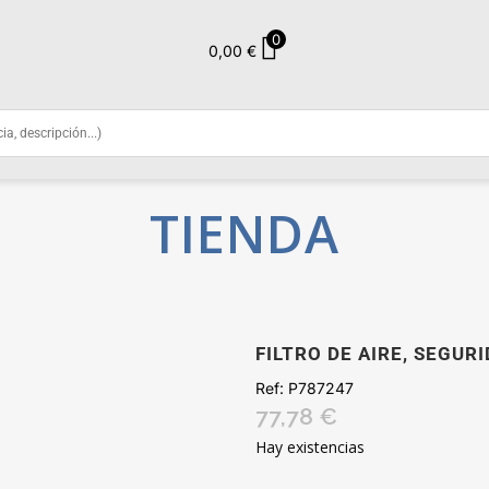
0
0,00
€
TIENDA
FILTRO DE AIRE, SEGUR
Ref:
P787247
77,78
€
Hay existencias