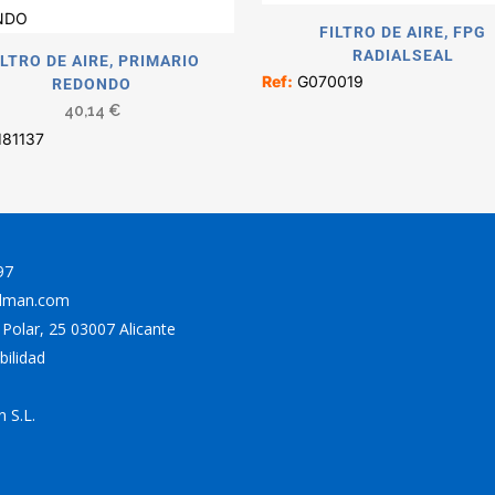
FILTRO DE AIRE, FPG
RADIALSEAL
ILTRO DE AIRE, PRIMARIO
Ref:
G070019
REDONDO
40,14
€
81137
97
odman.com
a Polar, 25 03007 Alicante
bilidad
 S.L.