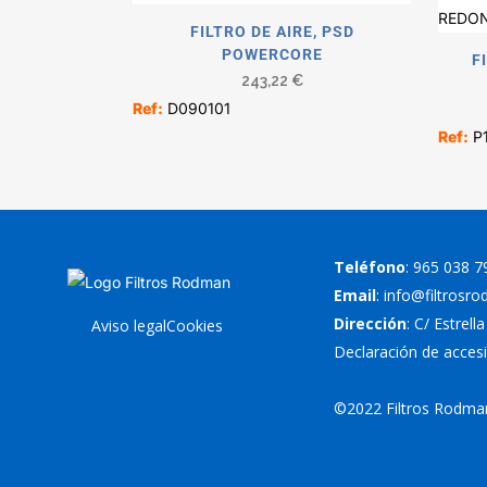
FILTRO DE AIRE, PSD
POWERCORE
F
243,22
€
Ref:
D090101
Ref:
P1
Teléfono
:
965 038 7
Email
:
info@filtrosr
Dirección
: C/ Estrell
Aviso legal
Cookies
Declaración de accesi
©2022 Filtros Rodman