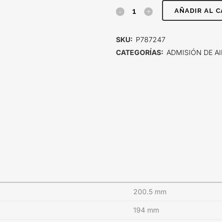
FILTRO
AÑADIR AL 
DE
SKU:
P787247
AIRE,
CATEGORÍAS:
ADMISIÓN DE AI
SEGURIDAD
quantity
200.5 mm
194 mm