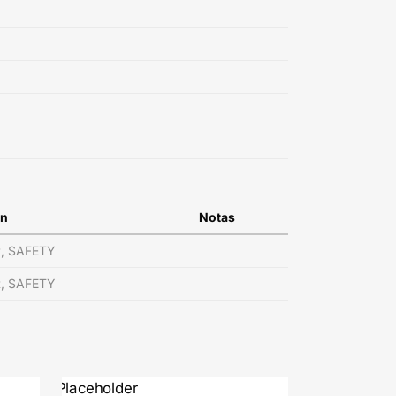
ón
Notas
R, SAFETY
R, SAFETY