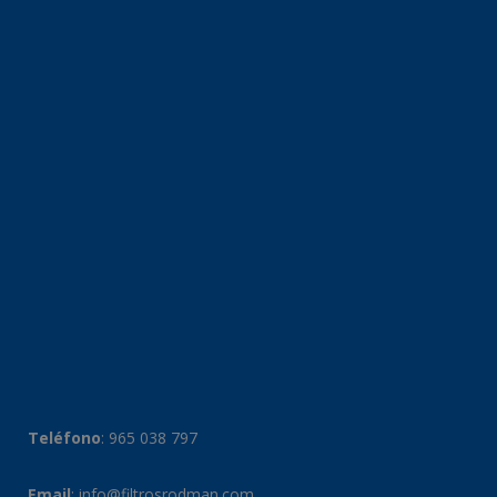
Teléfono
:
965 038 797
Email
:
info@filtrosrodman.com