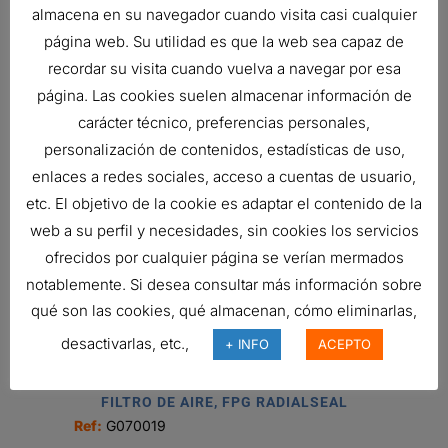
almacena en su navegador cuando visita casi cualquier
página web. Su utilidad es que la web sea capaz de
Related products
recordar su visita cuando vuelva a navegar por esa
página. Las cookies suelen almacenar información de
carácter técnico, preferencias personales,
personalización de contenidos, estadísticas de uso,
AIR FILTER, PRIMARY ROUND
enlaces a redes sociales, acceso a cuentas de usuario,
66,05
€
Ref:
P956815
etc. El objetivo de la cookie es adaptar el contenido de la
web a su perfil y necesidades, sin cookies los servicios
ofrecidos por cualquier página se verían mermados
notablemente. Si desea consultar más información sobre
FILTRO DE AIRE, ERB
qué son las cookies, qué almacenan, cómo eliminarlas,
Ref:
B130059
desactivarlas, etc.,
+ INFO
ACEPTO
FILTRO DE AIRE, FPG RADIALSEAL
Ref:
G070019