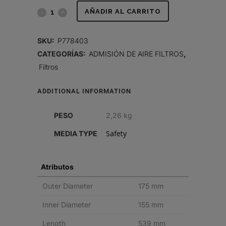
FILTRO
AÑADIR AL CARRITO
DE
SKU:
P778403
AIRE,
CATEGORÍAS:
ADMISIÓN DE AIRE FILTROS
,
Filtros
SEGURIDAD
quantity
ADDITIONAL INFORMATION
PESO
2,26 kg
Safety
MEDIA TYPE
Atributos
Outer Diameter
175 mm
Inner Diameter
155 mm
Length
539 mm