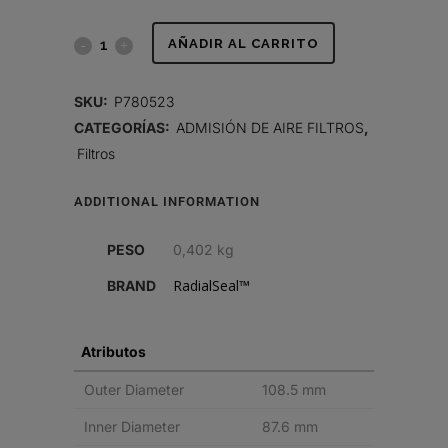
FILTRO
AÑADIR AL CARRITO
DE
SKU:
P780523
AIRE,
CATEGORÍAS:
ADMISIÓN DE AIRE FILTROS
,
Filtros
SEGURIDAD
RADIALSEAL
ADDITIONAL INFORMATION
quantity
PESO
0,402 kg
RadialSeal™
BRAND
Atributos
Outer Diameter
108.5 mm
Inner Diameter
87.6 mm