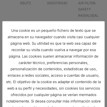
DEUTZ
0003174340
AIR FILTER,
SAFETY
RADIALSEAL
DEUTZ
0003174340
AIR FILTER,
Una cookie es un pequeño fichero de texto que se
SAFETY
almacena en su navegador cuando visita casi cualquier
RADIALSEAL
página web. Su utilidad es que la web sea capaz de
PERKINS
3188270
AIR FILTER,
recordar su visita cuando vuelva a navegar por esa
SAFETY
página. Las cookies suelen almacenar información de
RADIALSEAL
carácter técnico, preferencias personales,
PERKINS
3188270
AIR FILTER,
personalización de contenidos, estadísticas de uso,
SAFETY
enlaces a redes sociales, acceso a cuentas de usuario,
RADIALSEAL
etc. El objetivo de la cookie es adaptar el contenido de la
PERKINS
3174340
AIR FILTER,
web a su perfil y necesidades, sin cookies los servicios
SAFETY
ofrecidos por cualquier página se verían mermados
RADIALSEAL
notablemente. Si desea consultar más información sobre