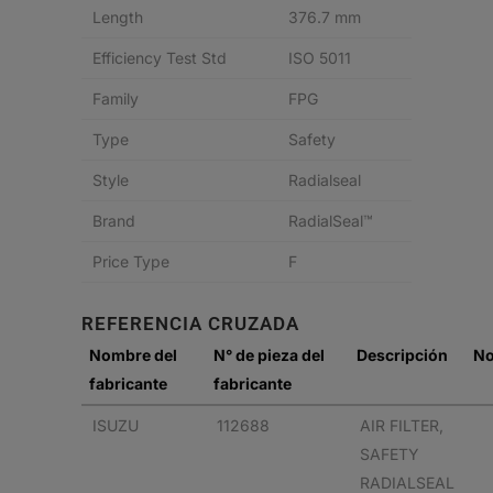
Length
376.7 mm
Efficiency Test Std
ISO 5011
Family
FPG
Type
Safety
Style
Radialseal
Brand
RadialSeal™
Price Type
F
REFERENCIA CRUZADA
Nombre del
N° de pieza del
Descripción
No
fabricante
fabricante
ISUZU
112688
AIR FILTER,
SAFETY
RADIALSEAL