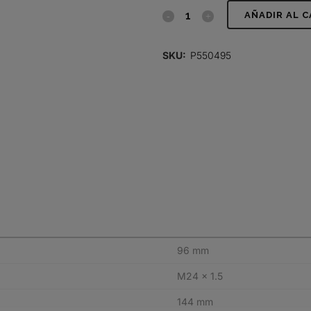
FILTRO
AÑADIR AL 
DE
SKU:
P550495
COMBUSTIBLE,
SPIN-
ON
quantity
96 mm
M24 x 1.5
144 mm