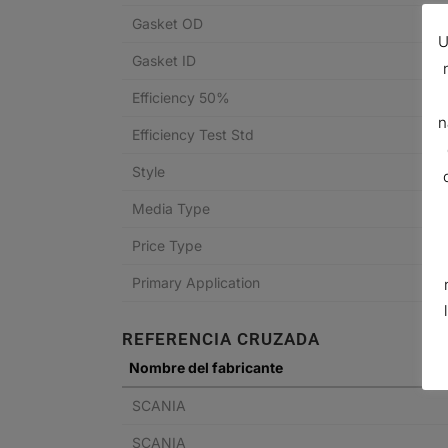
Gasket OD
U
Gasket ID
Efficiency 50%
n
Efficiency Test Std
Style
Media Type
Price Type
Primary Application
REFERENCIA CRUZADA
Nombre del fabricante
SCANIA
SCANIA