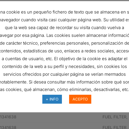
71.5 mm
na cookie es un pequeño fichero de texto que se almacena en 
62.5 mm
navegador cuando visita casi cualquier página web. Su utilidad e
que la web sea capaz de recordar su visita cuando vuelva a
3 micron
avegar por esa página. Las cookies suelen almacenar informaci
SAE J1985
de carácter técnico, preferencias personales, personalización d
Spin-On
contenidos, estadísticas de uso, enlaces a redes sociales, acces
a cuentas de usuario, etc. El objetivo de la cookie es adaptar el
Cellulose
contenido de la web a su perfil y necesidades, sin cookies los
F
servicios ofrecidos por cualquier página se verían mermados
SCANIA 1372444
notablemente. Si desea consultar más información sobre qué so
las cookies, qué almacenan, cómo eliminarlas, desactivarlas, etc.
+ INFO
ACEPTO
N° de pieza del fabricante
Descripción
1341638
FUEL FILTER,
1341638
FUEL FILTER,