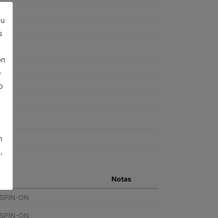
su
s
ón
e
o
n
,
Notas
 SPIN-ON
 SPIN-ON