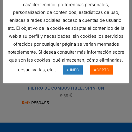
SCANIA
1411894
FUEL
carácter técnico, preferencias personales,
FILTER,
personalización de contenidos, estadísticas de uso,
SPIN-ON
enlaces a redes sociales, acceso a cuentas de usuario,
SCANIA
1763776
FUEL
etc. El objetivo de la cookie es adaptar el contenido de la
FILTER,
web a su perfil y necesidades, sin cookies los servicios
SPIN-ON
ofrecidos por cualquier página se verían mermados
notablemente. Si desea consultar más información sobre
Related products
qué son las cookies, qué almacenan, cómo eliminarlas,
desactivarlas, etc.,
+ INFO
ACEPTO
FILTRO DE COMBUSTIBLE, SPIN-ON
9,50
€
Ref:
P550495