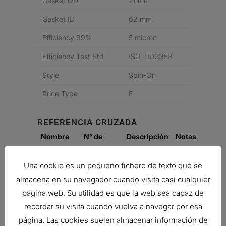
Gasket OD
71 mm
Gasket ID
62 mm
Efficiency 99%
5 micron
Efficiency Test Std
ISO TR13353
Style
Spin-On
Price Type
F
REFERENCIA CRUZADA
Nombre
N° de
Descripción
Notas
del
pieza del
fabricante
fabricante
Una cookie es un pequeño fichero de texto que se
almacena en su navegador cuando visita casi cualquier
SCANIA
1411894
FUEL
página web. Su utilidad es que la web sea capaz de
FILTER,
recordar su visita cuando vuelva a navegar por esa
SPIN-ON
página. Las cookies suelen almacenar información de