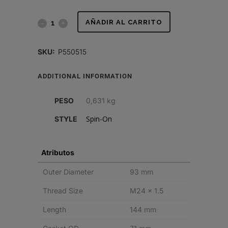
FILTRO
AÑADIR AL CARRITO
DE
SKU:
P550515
COMBUSTIBLE,
ADDITIONAL INFORMATION
SPIN-
ON
PESO
0,631 kg
quantity
Spin-On
STYLE
Atributos
Outer Diameter
93 mm
Thread Size
M24 x 1.5
Length
144 mm