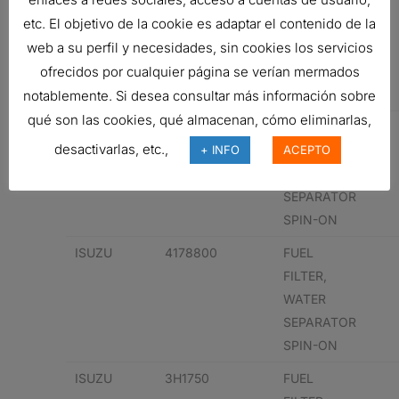
94051085
FUEL
etc. El objetivo de la cookie es adaptar el contenido de la
FILTER,
web a su perfil y necesidades, sin cookies los servicios
WATER
SEPARATOR
ofrecidos por cualquier página se verían mermados
SPIN-ON
notablemente. Si desea consultar más información sobre
qué son las cookies, qué almacenan, cómo eliminarlas,
ISUZU
94051085
FUEL
desactivarlas, etc.,
+ INFO
ACEPTO
FILTER,
WATER
SEPARATOR
SPIN-ON
ISUZU
4178800
FUEL
FILTER,
WATER
SEPARATOR
SPIN-ON
ISUZU
3H1750
FUEL