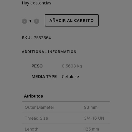
Hay existencias
FILTRO
AÑADIR AL CARRITO
DE
SKU:
P552564
COMBUSTIBLE,
ADDITIONAL INFORMATION
SPIN-
ON
PESO
0,5693 kg
SEPARADOR
Cellulose
MEDIA TYPE
DE
Atributos
AGUA
Outer Diameter
93 mm
quantity
Thread Size
3/4-16 UN
Length
125 mm