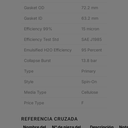
Gasket OD
72.2 mm
Gasket ID
63.2 mm
Efficiency 99%
15 micron
Efficiency Test Std
SAE J1985
Emulsified H2O Efficiency
95 Percent
Collapse Burst
13.8 bar
Type
Primary
Style
Spin-On
Media Type
Cellulose
Price Type
F
REFERENCIA CRUZADA
Nombre del
N° de pieza del
Descripción
Not