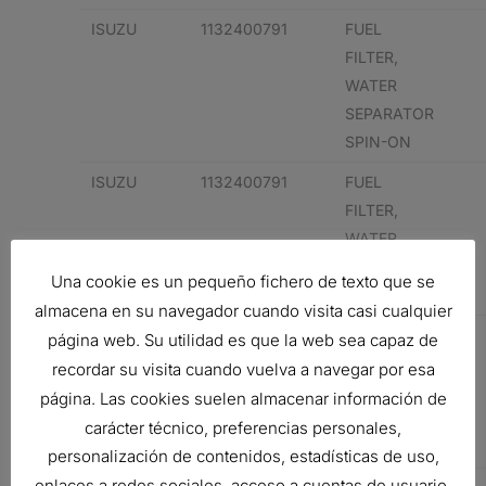
ISUZU
1132400791
FUEL
FILTER,
WATER
SEPARATOR
SPIN-ON
ISUZU
1132400791
FUEL
FILTER,
WATER
SEPARATOR
Una cookie es un pequeño fichero de texto que se
SPIN-ON
almacena en su navegador cuando visita casi cualquier
ISUZU
KSP0281
FUEL
página web. Su utilidad es que la web sea capaz de
FILTER,
recordar su visita cuando vuelva a navegar por esa
WATER
página. Las cookies suelen almacenar información de
SEPARATOR
carácter técnico, preferencias personales,
SPIN-ON
personalización de contenidos, estadísticas de uso,
enlaces a redes sociales, acceso a cuentas de usuario,