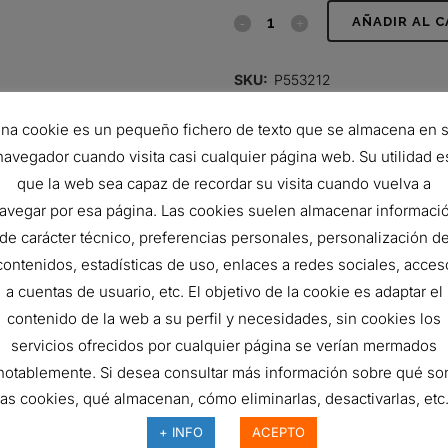
FILTRO
AÑADIR AL 
DE
SKU:
P553212
COMBUSTIBLE,
na cookie es un pequeño fichero de texto que se almacena en 
SPIN-
navegador cuando visita casi cualquier página web. Su utilidad e
ON
que la web sea capaz de recordar su visita cuando vuelva a
SEPARADOR
avegar por esa página. Las cookies suelen almacenar informaci
de carácter técnico, preferencias personales, personalización d
DE
contenidos, estadísticas de uso, enlaces a redes sociales, acces
AGUA
a cuentas de usuario, etc. El objetivo de la cookie es adaptar el
contenido de la web a su perfil y necesidades, sin cookies los
T
servicios ofrecidos por cualquier página se verían mermados
quantity
notablemente. Si desea consultar más información sobre qué so
las cookies, qué almacenan, cómo eliminarlas, desactivarlas, etc.
ILTRO DE COMBUSTIBLE,
N-ON SEPARADOR DE AGUA
+ INFO
ACEPTO