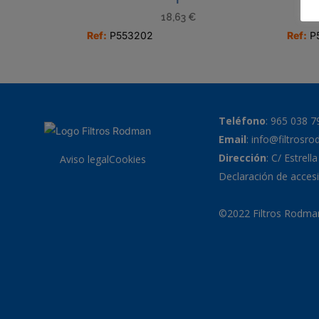
T
18,63
€
Ref:
P553202
Ref:
P
Teléfono
:
965 038 7
Email
:
info@filtrosr
Dirección
: C/ Estrell
Aviso legal
Cookies
Declaración de accesi
©2022 Filtros Rodman