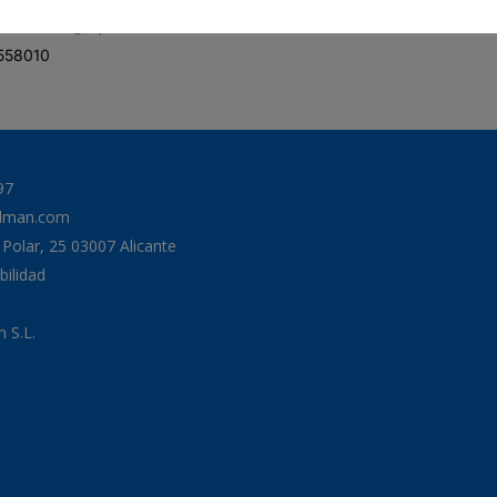
T
23,14
€
558010
97
odman.com
a Polar, 25 03007 Alicante
bilidad
 S.L.