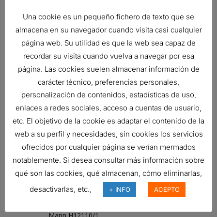
MAN 51.05504-0046
MAN 51.05504-0047
Una cookie es un pequeño fichero de texto que se
MAN 51.05504-0069
almacena en su navegador cuando visita casi cualquier
MAN 51.05504-0070
página web. Su utilidad es que la web sea capaz de
MAN 51.05504-0071
recordar su visita cuando vuelva a navegar por esa
MAN 51.05504-0087
página. Las cookies suelen almacenar información de
MAN 51.05504-0090
carácter técnico, preferencias personales,
MAN 51.05504-0104
personalización de contenidos, estadísticas de uso,
MAN 51055040039
enlaces a redes sociales, acceso a cuentas de usuario,
MAN 81.00000-0238
etc. El objetivo de la cookie es adaptar el contenido de la
MAN 81.05504-0039
web a su perfil y necesidades, sin cookies los servicios
MAN 81.05504-0041
ofrecidos por cualquier página se verían mermados
MAN 81055040031
notablemente. Si desea consultar más información sobre
MAN 93215250019
qué son las cookies, qué almacenan, cómo eliminarlas,
Mann 6761255306
desactivarlas, etc.,
+ INFO
ACEPTO
Mann H12109
Mann H12109X
Mann H12110/1