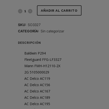
FILTRO
AÑADIR AL CARRITO
DE
SKU:
SO3327
LUBRICANTE,
CATEGORÍA:
Sin categorizar
CARTUCHO
DESCRIPCIÓN
quantity
Baldwin P294
Fleetguard FFG-LF3327
Mann FMH-H12110-2X
2G 5105000029
AC Delco AC119
AC Delco AC156
AC Delco AC167
AC Delco AC189
AC Delco AC195