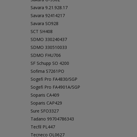
Savara 9.21.928.17
Savara 92414217
Savara SO928
SCT SH408
SDMO 330240437
SDMO 330510033
SDMO FHU706
SF Schupp SO 4200
Sofima S7261PO
Sogefi Pro FA4830/SGP
Sogefi Pro FA4901A/SGP
Soparis CA409
Soparis CAP429
Sure SFO3327
Tadano 99704786343
Tecfil PL447
Tecneco OL0627