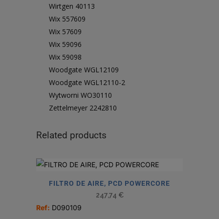
Wirtgen 40113
Wix 557609
Wix 57609
Wix 59096
Wix 59098
Woodgate WGL12109
Woodgate WGL12110-2
Wytworni WO30110
Zettelmeyer 2242810
Related products
FILTRO DE AIRE, PCD POWERCORE
247,74
€
Ref:
D090109