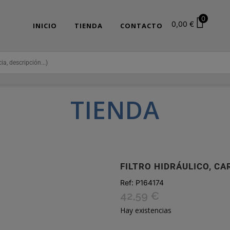
0
0,00
€
INICIO
TIENDA
CONTACTO
TIENDA
FILTRO HIDRÁULICO, C
Ref:
P164174
42,59
€
Hay existencias