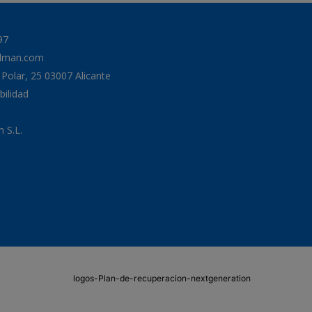
97
odman.com
a Polar, 25 03007 Alicante
bilidad
 S.L.