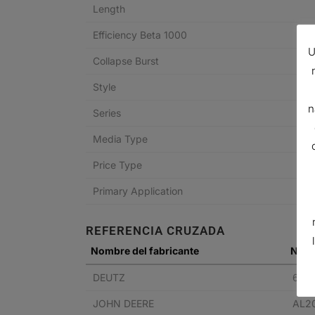
Length
Efficiency Beta 1000
U
Collapse Burst
Style
n
Series
Media Type
Price Type
Primary Application
REFERENCIA CRUZADA
Nombre del fabricante
N° de
DEUTZ
600
JOHN DEERE
AL2