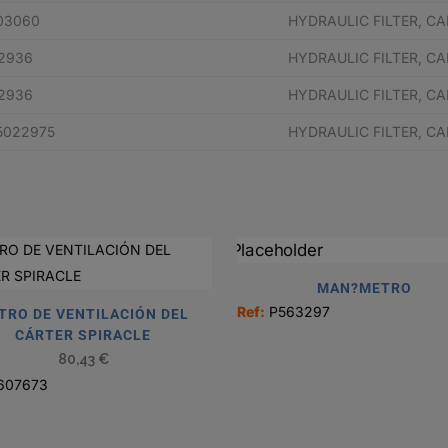
03060
HYDRAULIC FILTER, C
12936
HYDRAULIC FILTER, C
12936
HYDRAULIC FILTER, C
5022975
HYDRAULIC FILTER, C
MAN?METRO
Ref:
P563297
LTRO DE VENTILACIÓN DEL
CÁRTER SPIRACLE
80,43
€
607673