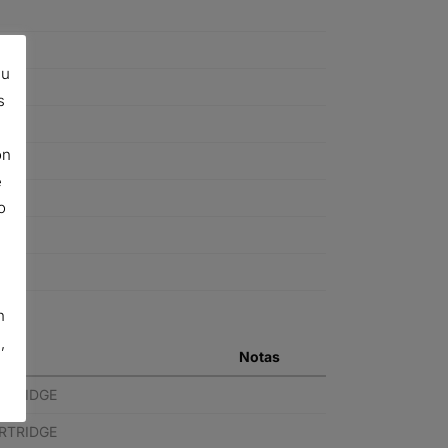
su
s
ón
e
o
n
,
Notas
ARTRIDGE
ARTRIDGE