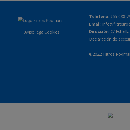
Teléfono
:
965 038 7
Email
:
info@filtrosr
Dirección
: C/ Estrell
Aviso legal
Cookies
Declaración de accesi
©2022 Filtros Rodman