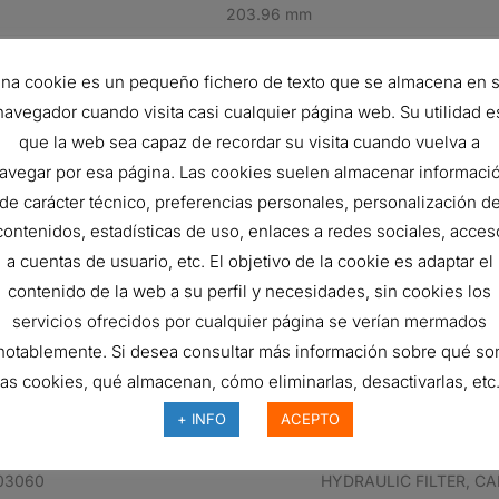
203.96 mm
23 micron
na cookie es un pequeño fichero de texto que se almacena en 
13.8 bar
navegador cuando visita casi cualquier página web. Su utilidad e
Cartridge
que la web sea capaz de recordar su visita cuando vuelva a
avegar por esa página. Las cookies suelen almacenar informaci
HPK03, FPK04, HPK04
de carácter técnico, preferencias personales, personalización d
Synthetic
contenidos, estadísticas de uso, enlaces a redes sociales, acces
a cuentas de usuario, etc. El objetivo de la cookie es adaptar el
FH
contenido de la web a su perfil y necesidades, sin cookies los
PALL HC9600FUT8H
servicios ofrecidos por cualquier página se verían mermados
notablemente. Si desea consultar más información sobre qué so
las cookies, qué almacenan, cómo eliminarlas, desactivarlas, etc.
 pieza del fabricante
Descripción
+ INFO
ACEPTO
5022975
HYDRAULIC FILTER, C
03060
HYDRAULIC FILTER, C