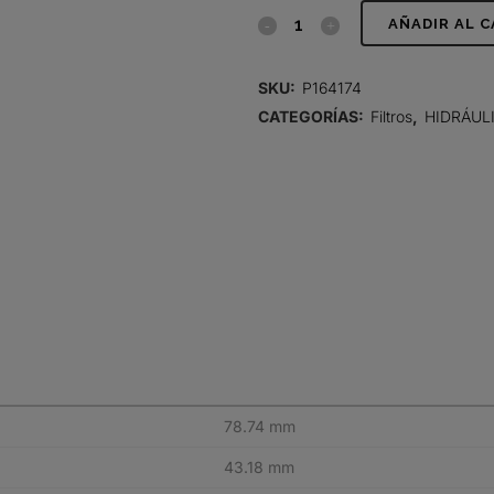
FILTRO
AÑADIR AL 
HIDRÁULICO,
SKU:
P164174
CARTUCHO
CATEGORÍAS:
Filtros
,
HIDRÁUL
DT
quantity
78.74 mm
43.18 mm