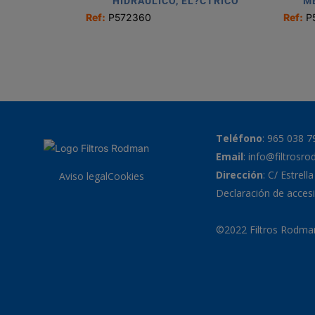
HIDRÁULICO, EL?CTRICO
M
Ref:
P572360
Ref:
P
Teléfono
:
965 038 7
Email
:
info@filtrosr
Dirección
: C/ Estrell
Aviso legal
Cookies
Declaración de accesi
©2022 Filtros Rodman