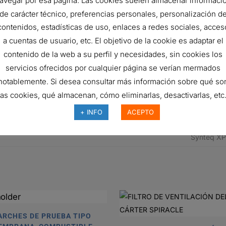
avegar por esa página. Las cookies suelen almacenar informaci
240 mm
de carácter técnico, preferencias personales, personalización d
7 micron
contenidos, estadísticas de uso, enlaces a redes sociales, acces
a cuentas de usuario, etc. El objetivo de la cookie es adaptar el
9 micron
contenido de la web a su perfil y necesidades, sin cookies los
ISO 16889
servicios ofrecidos por cualquier página se verían mermados
210.1 bar
notablemente. Si desea consultar más información sobre qué so
las cookies, qué almacenan, cómo eliminarlas, desactivarlas, etc.
Outside-In
+ INFO
ACEPTO
Cartridge
Synteq XP
ARCHES DE PRUEBA TIPO