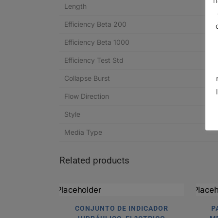
n
Length
Efficiency Beta 200
Efficiency Beta 1000
Efficiency Test Std
Collapse Burst
Flow Direction
Style
Media Type
Related products
CONJUNTO DE INDICADOR
P