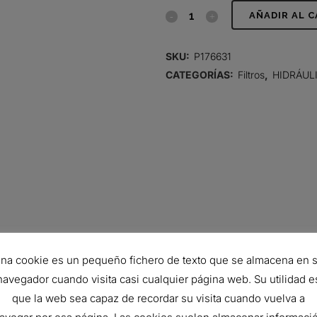
FILTRO
AÑADIR AL 
HIDRÁULICO,
SKU:
P176631
CARTUCHO
CATEGORÍAS:
Filtros
,
HIDRÁUL
quantity
na cookie es un pequeño fichero de texto que se almacena en 
78 mm
navegador cuando visita casi cualquier página web. Su utilidad e
que la web sea capaz de recordar su visita cuando vuelva a
40.4 mm