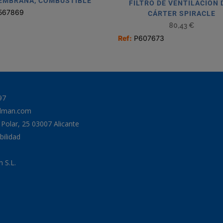
EMBRANA, COMBUSTIBLE
FILTRO DE VENTILACIÓN 
567869
CÁRTER SPIRACLE
80,43
€
Ref:
P607673
97
odman.com
a Polar, 25 03007 Alicante
bilidad
 S.L.