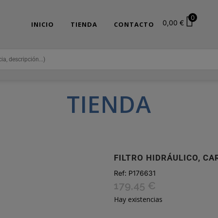
0
0,00
€
INICIO
TIENDA
CONTACTO
TIENDA
FILTRO HIDRÁULICO, C
Ref:
P176631
179,45
€
Hay existencias