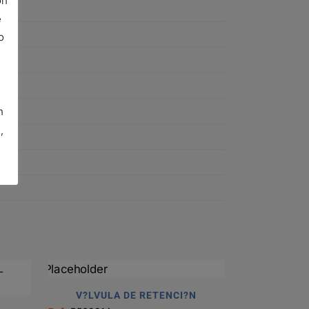
ón
e
o
n
,
V?LVULA DE RETENCI?N