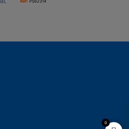
Ref:
P562314
DEL
0