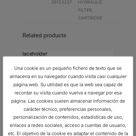
39123237
HYDRAULIC
FILTER,
CARTRIDGE
Related products
VÁLVULA DE RETENCIÓN
Una cookie es un pequeño fichero de texto que se
28,58
€
almacena en su navegador cuando visita casi cualquier
Ref:
P786338
página web. Su utilidad es que la web sea capaz de
recordar su visita cuando vuelva a navegar por esa
página. Las cookies suelen almacenar información de
FILTRO HIDRÁULICO, SPIN-ON
carácter técnico, preferencias personales,
DURAMAX
personalización de contenidos, estadísticas de uso,
34,92
€
enlaces a redes sociales, acceso a cuentas de usuario,
Ref:
P164378
etc. El objetivo de la cookie es adaptar el contenido de la