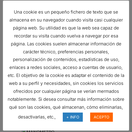
Style
Cartridge
Una cookie es un pequeño fichero de texto que se
Media Type
Wire Mesh
almacena en su navegador cuando visita casi cualquier
página web. Su utilidad es que la web sea capaz de
Related products
recordar su visita cuando vuelva a navegar por esa
página. Las cookies suelen almacenar información de
carácter técnico, preferencias personales,
personalización de contenidos, estadísticas de uso,
VÁLVULA DE RETENCIÓN
enlaces a redes sociales, acceso a cuentas de usuario,
12,43
€
etc. El objetivo de la cookie es adaptar el contenido de la
Ref:
P784790
web a su perfil y necesidades, sin cookies los servicios
ofrecidos por cualquier página se verían mermados
notablemente. Si desea consultar más información sobre
RESPIRADERO, HIDRÁULICO
qué son las cookies, qué almacenan, cómo eliminarlas,
13,89
€
desactivarlas, etc.,
+ INFO
ACEPTO
Ref:
P562514