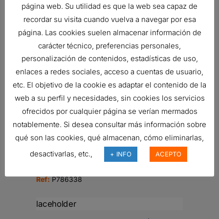
página web. Su utilidad es que la web sea capaz de
recordar su visita cuando vuelva a navegar por esa
BOTELLAS PARA MUESTRAS DE
página. Las cookies suelen almacenar información de
PRUEBA
2,89
€
carácter técnico, preferencias personales,
Ref:
P567861
personalización de contenidos, estadísticas de uso,
enlaces a redes sociales, acceso a cuentas de usuario,
etc. El objetivo de la cookie es adaptar el contenido de la
web a su perfil y necesidades, sin cookies los servicios
MAN?METRO
ofrecidos por cualquier página se verían mermados
Ref:
P164745
notablemente. Si desea consultar más información sobre
qué son las cookies, qué almacenan, cómo eliminarlas,
desactivarlas, etc.,
+ INFO
ACEPTO
VÁLVULA DE RETENCIÓN
28,58
€
Ref:
P786338