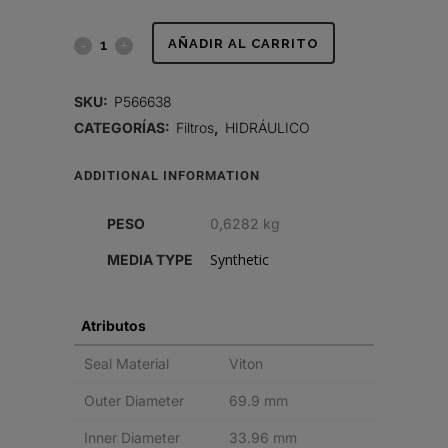
FILTRO
AÑADIR AL CARRITO
HIDRÁULICO,
SKU:
P566638
CARTUCHO
CATEGORÍAS:
Filtros
,
HIDRÁULICO
DT
ADDITIONAL INFORMATION
quantity
PESO
0,6282 kg
Synthetic
MEDIA TYPE
Atributos
Seal Material
Viton
Outer Diameter
69.9 mm
Inner Diameter
33.96 mm