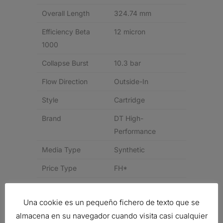
Overall Length
324.74 mm
Efficiency Beta
12 micron
1000
Collapse Burst
10.3 bar
Flow Direction
Outside-In
Style
Cartridge
Brand
DT High-
Performance
Media Type
Synthetic
Price Type
FH*
Related products
Una cookie es un pequeño fichero de texto que se
almacena en su navegador cuando visita casi cualquier