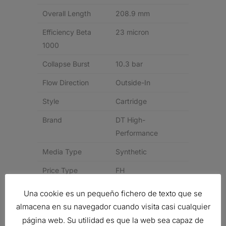
Overall Length
208.9 mm
Efficiency Beta
23 micron
1000
Collapse Burst
10.3 bar
Flow Direction
Outside-In
Style
Cartridge
Brand
DT High-
Performance
Media Type
Synthetic
Price Type
FH
Una cookie es un pequeño fichero de texto que se
Related products
almacena en su navegador cuando visita casi cualquier
página web. Su utilidad es que la web sea capaz de