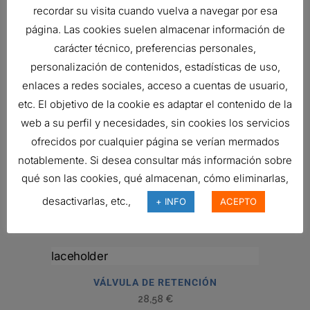
recordar su visita cuando vuelva a navegar por esa
página. Las cookies suelen almacenar información de
MANÓMETRO
carácter técnico, preferencias personales,
19,75
€
personalización de contenidos, estadísticas de uso,
Ref:
X770225
enlaces a redes sociales, acceso a cuentas de usuario,
etc. El objetivo de la cookie es adaptar el contenido de la
web a su perfil y necesidades, sin cookies los servicios
MAN?METRO
ofrecidos por cualquier página se verían mermados
Ref:
P563297
notablemente. Si desea consultar más información sobre
qué son las cookies, qué almacenan, cómo eliminarlas,
desactivarlas, etc.,
+ INFO
ACEPTO
CONJUNTO DE TAPA, HIDR?ULICA
Ref:
P766554
VÁLVULA DE RETENCIÓN
28,58
€