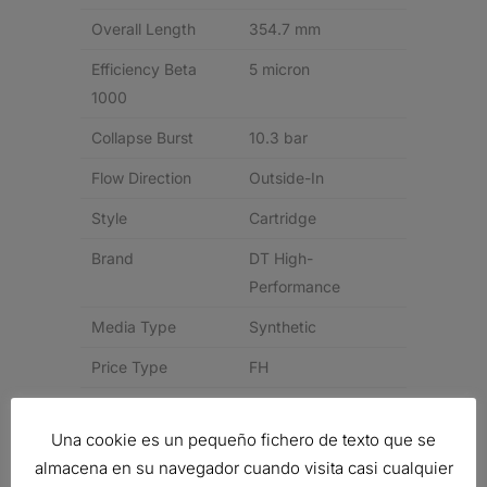
Overall Length
354.7 mm
Efficiency Beta
5 micron
1000
Collapse Burst
10.3 bar
Flow Direction
Outside-In
Style
Cartridge
Brand
DT High-
Performance
Media Type
Synthetic
Price Type
FH
Related products
Una cookie es un pequeño fichero de texto que se
almacena en su navegador cuando visita casi cualquier