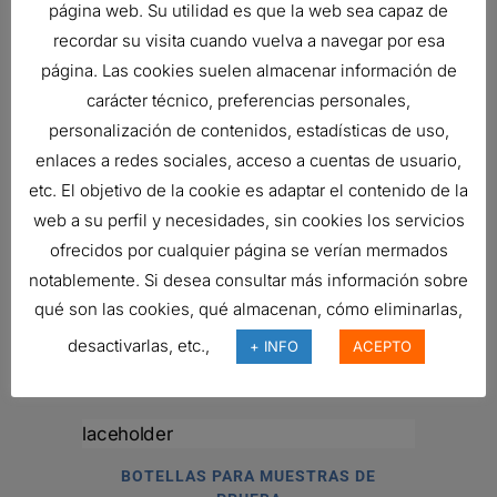
página web. Su utilidad es que la web sea capaz de
recordar su visita cuando vuelva a navegar por esa
CONJUNTO DE INDICADOR
página. Las cookies suelen almacenar información de
HIDRÁULICO, EL?CTRICO
carácter técnico, preferencias personales,
Ref:
P572360
personalización de contenidos, estadísticas de uso,
enlaces a redes sociales, acceso a cuentas de usuario,
etc. El objetivo de la cookie es adaptar el contenido de la
RESPIRADERO, CIL?NDRICO AIRE
web a su perfil y necesidades, sin cookies los servicios
Ref:
P528234
ofrecidos por cualquier página se verían mermados
notablemente. Si desea consultar más información sobre
qué son las cookies, qué almacenan, cómo eliminarlas,
MANÓMETRO
desactivarlas, etc.,
+ INFO
ACEPTO
19,75
€
Ref:
X770225
BOTELLAS PARA MUESTRAS DE