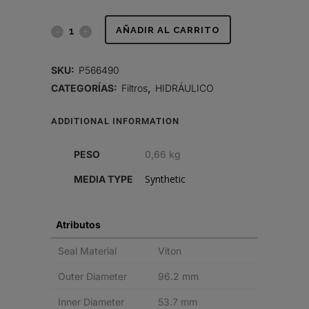
FILTRO
AÑADIR AL CARRITO
HIDRÁULICO,
SKU:
P566490
CARTUCHO
CATEGORÍAS:
Filtros
,
HIDRÁULICO
DT
ADDITIONAL INFORMATION
quantity
PESO
0,66 kg
Synthetic
MEDIA TYPE
Atributos
Seal Material
Viton
Outer Diameter
96.2 mm
Inner Diameter
53.7 mm