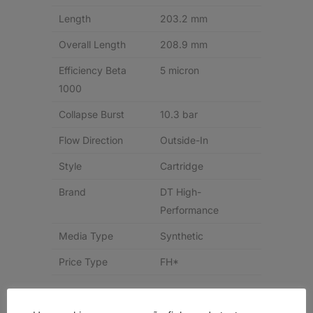
Length
203.2 mm
Overall Length
208.9 mm
Efficiency Beta
5 micron
1000
Collapse Burst
10.3 bar
Flow Direction
Outside-In
Style
Cartridge
Brand
DT High-
Performance
Media Type
Synthetic
Price Type
FH*
Related products