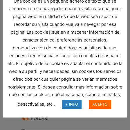
Una cookie es un pequeño fichero de texto que se
almacena en su navegador cuando visita casi cualquier
página web. Su utilidad es que la web sea capaz de
recordar su visita cuando vuelva a navegar por esa
MANÓMETRO
19,75
€
página. Las cookies suelen almacenar información de
Ref:
X770225
carácter técnico, preferencias personales,
personalización de contenidos, estadísticas de uso,
enlaces a redes sociales, acceso a cuentas de usuario,
etc. El objetivo de la cookie es adaptar el contenido de la
RESPIRADERO, CILÍNDRICO AIRE
web a su perfil y necesidades, sin cookies los servicios
10,13
€
Ref:
P526413
ofrecidos por cualquier página se verían mermados
notablemente. Si desea consultar más información sobre
qué son las cookies, qué almacenan, cómo eliminarlas,
desactivarlas, etc.,
VÁLVULA DE RETENCIÓN
+ INFO
ACEPTO
12,43
€
Ref:
P784790