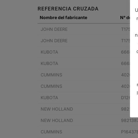
REFERENCIA CRUZADA
U
Nombre del fabricante
N° de pi
JOHN DEERE
T17500
n
JOHN DEERE
T17500
KUBOTA
666881
KUBOTA
666881
CUMMINS
402652
CUMMINS
402652
KUBOTA
D12692
NEW HOLLAND
982138
NEW HOLLAND
982138
CUMMINS
P16437