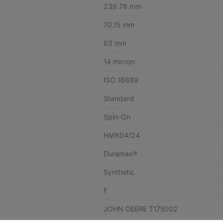
239.78 mm
70.15 mm
63 mm
14 micron
ISO 16889
Standard
Spin-On
HMK04/24
Duramax®
Synthetic
F
JOHN DEERE T175002