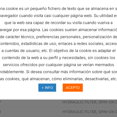
na cookie es un pequeño fichero de texto que se almacena en 
eza del fabricante
Descripción
navegador cuando visita casi cualquier página web. Su utilidad e
que la web sea capaz de recordar su visita cuando vuelva a
2
HYDRAULIC FILTER, SPIN-ON
avegar por esa página. Las cookies suelen almacenar informaci
2
HYDRAULIC FILTER, SPIN-ON
de carácter técnico, preferencias personales, personalización d
contenidos, estadísticas de uso, enlaces a redes sociales, acces
9
HYDRAULIC FILTER, SPIN-ON
a cuentas de usuario, etc. El objetivo de la cookie es adaptar el
9
HYDRAULIC FILTER, SPIN-ON
contenido de la web a su perfil y necesidades, sin cookies los
A1
HYDRAULIC FILTER, SPIN-ON
servicios ofrecidos por cualquier página se verían mermados
notablemente. Si desea consultar más información sobre qué so
A1
HYDRAULIC FILTER, SPIN-ON
las cookies, qué almacenan, cómo eliminarlas, desactivarlas, etc.
2
HYDRAULIC FILTER, SPIN-ON
+ INFO
ACEPTO
7
HYDRAULIC FILTER, SPIN-ON
7
HYDRAULIC FILTER, SPIN-ON
8
HYDRAULIC FILTER, SPIN-ON