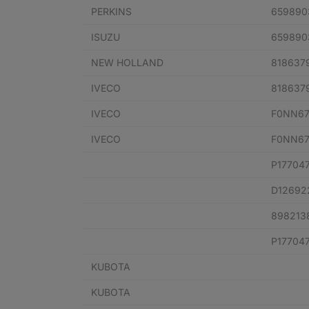
PERKINS
659890
ISUZU
659890
NEW HOLLAND
818637
IVECO
818637
IVECO
F0NN67
IVECO
F0NN67
P17704
D12692
898213
P17704
KUBOTA
KUBOTA