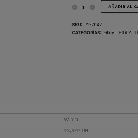
FILTRO
AÑADIR AL 
HIDRÁULICO,
SKU:
P177047
SPIN-
CATEGORÍAS:
Filtros
,
HIDRÁUL
ON
DURAMAX
quantity
97 mm
1 3/8-12 UN