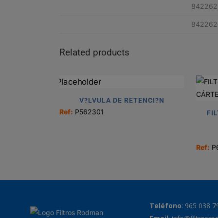
842262
842262
Related products
V?LVULA DE RETENCI?N
Ref:
P562301
FI
Ref:
P
Teléfono
:
965 038 7