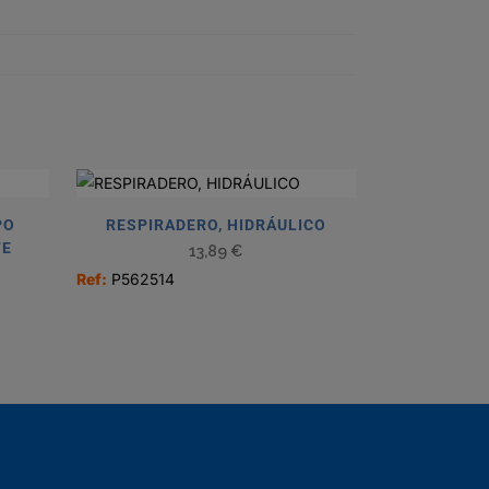
PO
RESPIRADERO, HIDRÁULICO
TE
13,89
€
Ref:
P562514