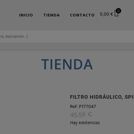
0
0,00
€
INICIO
TIENDA
CONTACTO
TIENDA
FILTRO HIDRÁULICO, S
Ref:
P177047
45,56
€
Hay existencias