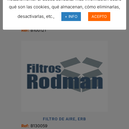
qué son las cookies, qué almacenan, cómo eliminarlas,
desactivarlas, etc.,
FILTRO DONALDSON
+ INFO
ACEPTO
231,30
€
Ref:
B100121
FILTRO DE AIRE, ERB
Ref:
B130059