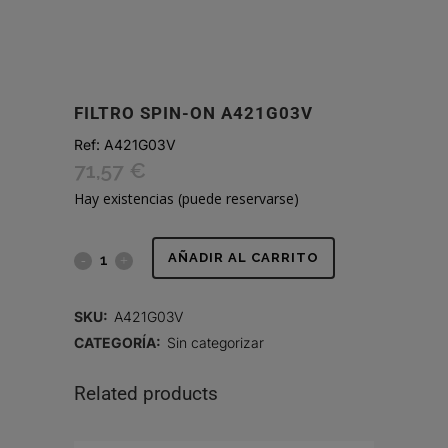
FILTRO SPIN-ON A421G03V
Ref:
A421G03V
71,57
€
Hay existencias (puede reservarse)
FILTRO
AÑADIR AL CARRITO
SPIN-
SKU:
A421G03V
ON
CATEGORÍA:
Sin categorizar
A421G03V
Related products
quantity