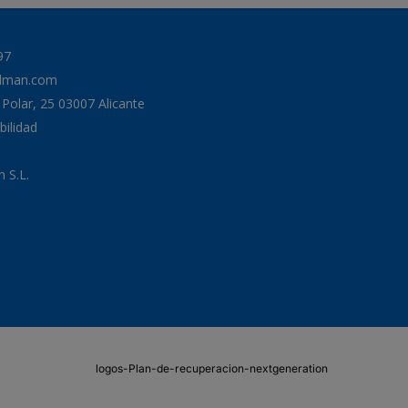
97
odman.com
a Polar, 25 03007 Alicante
bilidad
 S.L.