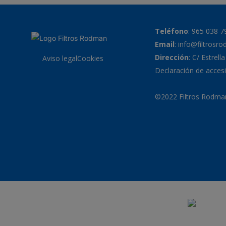
Teléfono
:
965 038 7
Email
:
info@filtrosr
Dirección
: C/ Estrell
Aviso legal
Cookies
Declaración de accesi
©2022 Filtros Rodman