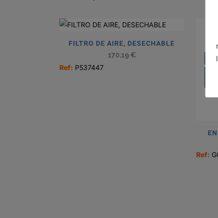
FILTRO DE AIRE, DESECHABLE
170,19
€
Ref:
P537447
EN
Ref:
G