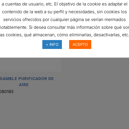
a cuentas de usuario, etc. El objetivo de la cookie es adaptar el
contenido de la web a su perfil y necesidades, sin cookies los
servicios ofrecidos por cualquier página se verían mermados
FILTRO DE AIRE, DESECH
notablemente. Si desea consultar más información sobre qué so
188,36
€
las cookies, qué almacenan, cómo eliminarlas, desactivarlas, etc.
Ref:
P528722
+ INFO
ACEPTO
SAMBLE PURIFICADOR DE
AIRE
080185