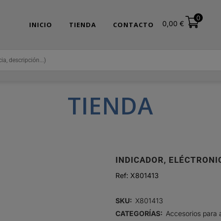
0
0,00
€
INICIO
TIENDA
CONTACTO
TIENDA
INDICADOR, ELÉCTRONI
Ref:
X801413
SKU:
X801413
CATEGORÍAS:
Accesorios para 