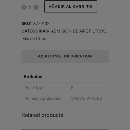
JUEGO
AÑADIR AL CARRITO
DE
SKU:
X770132
FILTROS
CATEGORÍAS:
ADMISIÓN DE AIRE FILTROS
,
Kits de filtros
DE
AIRE
ADDITIONAL INFORMATION
quantity
Atributos
Price Type
F
Primary Application
VOLVO 842280
Related products