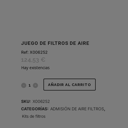
JUEGO DE FILTROS DE AIRE
Ref:
X006252
124,53
€
Hay existencias
JUEGO
AÑADIR AL CARRITO
DE
SKU:
X006252
FILTROS
CATEGORÍAS:
ADMISIÓN DE AIRE FILTROS
,
Kits de filtros
DE
AIRE