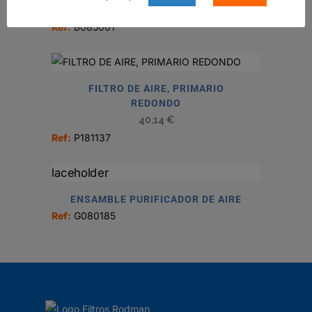
51,31
€
Ref:
B085001
FILTRO DE AIRE, PRIMARIO
REDONDO
40,14
€
Ref:
P181137
ENSAMBLE PURIFICADOR DE AIRE
Ref:
G080185