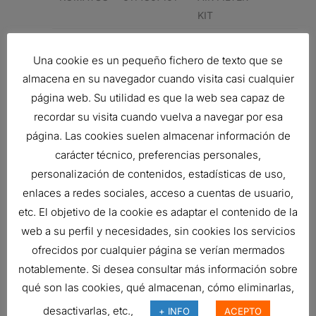
KIT
KOMATSU
6114807101
AIR FILTER
Una cookie es un pequeño fichero de texto que se
KIT
almacena en su navegador cuando visita casi cualquier
KOMATSU
6001823500
AIR FILTER
página web. Su utilidad es que la web sea capaz de
KIT
recordar su visita cuando vuelva a navegar por esa
página. Las cookies suelen almacenar información de
Related products
carácter técnico, preferencias personales,
personalización de contenidos, estadísticas de uso,
enlaces a redes sociales, acceso a cuentas de usuario,
etc. El objetivo de la cookie es adaptar el contenido de la
FILTRO DE AIRE, FPG RADIALSEAL
web a su perfil y necesidades, sin cookies los servicios
Ref:
G070019
ofrecidos por cualquier página se verían mermados
notablemente. Si desea consultar más información sobre
qué son las cookies, qué almacenan, cómo eliminarlas,
FILTRO DE AIRE, PRIMARIO
DURALITE
desactivarlas, etc.,
+ INFO
ACEPTO