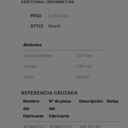
ADDITIONAL INFORMATION
quantity
PESO
3,3634 kg
Round
STYLE
Atributos
Outer Diameter
247 mm
Length
319 mm
Style
Round
REFERENCIA CRUZADA
Nombre
N° de pieza
Descripción
Notas
del
del
fabricante
fabricante
KOMATSU
6114807101
AIR FILTER