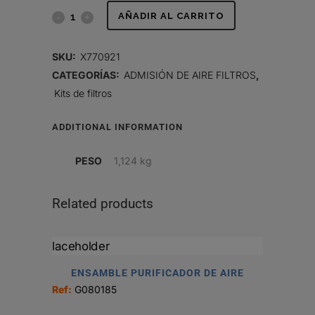
JUEGO
AÑADIR AL CARRITO
DE
SKU:
X770921
FILTROS
CATEGORÍAS:
ADMISIÓN DE AIRE FILTROS
,
Kits de filtros
DE
AIRE
ADDITIONAL INFORMATION
quantity
PESO
1,124 kg
Related products
ENSAMBLE PURIFICADOR DE AIRE
Ref:
G080185