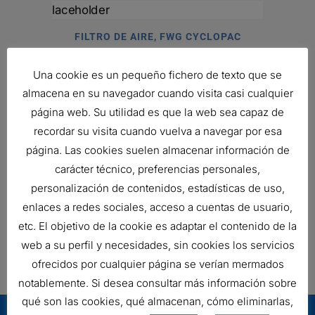
FILTRO DE AIRE, FWG CYCLOPAC
Ref:
G120059
Una cookie es un pequeño fichero de texto que se
almacena en su navegador cuando visita casi cualquier
página web. Su utilidad es que la web sea capaz de
FILTRO DE AIRE, ECG 2500
recordar su visita cuando vuelva a navegar por esa
427,57
€
página. Las cookies suelen almacenar información de
Ref:
G112501
carácter técnico, preferencias personales,
personalización de contenidos, estadísticas de uso,
enlaces a redes sociales, acceso a cuentas de usuario,
FILTRO HIDRÁULICO, CARTUCHO DT
etc. El objetivo de la cookie es adaptar el contenido de la
45,18
€
web a su perfil y necesidades, sin cookies los servicios
Ref:
C085005
ofrecidos por cualquier página se verían mermados
notablemente. Si desea consultar más información sobre
qué son las cookies, qué almacenan, cómo eliminarlas,