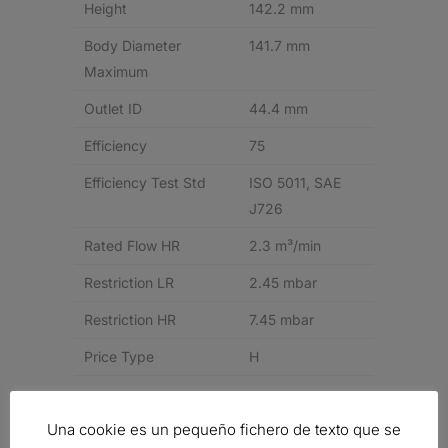
Height
142.2 mm
Body Diameter
141.7 mm
Maximum
Outlet ID
44.4 mm
Efficiency
75
Efficiency Test Std
ISO 5011, SAE
J726
Rated Flow HR
2.3 m³/min
Restriction LR
2.45 mbar
Restriction HR
7.45 mbar
Price Type
H
Related products
Una cookie es un pequeño fichero de texto que se