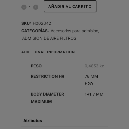
PREFILTRO,
AÑADIR AL CARRITO
FULL
SKU:
H002042
VIEW
CATEGORÍAS:
Accesorios para admisión
,
ADMISIÓN DE AIRE FILTROS
quantity
ADDITIONAL INFORMATION
PESO
0,4853 kg
76 MM
RESTRICTION HR
H2O
141.7 MM
BODY DIAMETER
MAXIMUM
Atributos