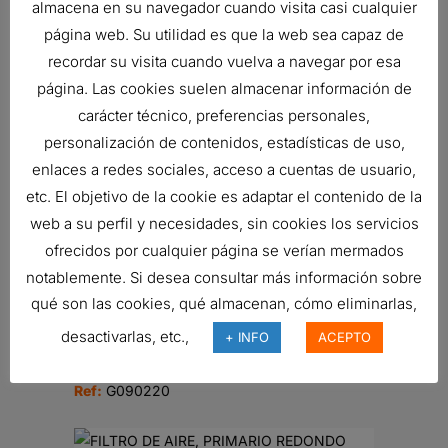
almacena en su navegador cuando visita casi cualquier
página web. Su utilidad es que la web sea capaz de
recordar su visita cuando vuelva a navegar por esa
FILTRO DE AIRE, DESECHABLE
página. Las cookies suelen almacenar información de
188,36
€
Ref:
P528722
carácter técnico, preferencias personales,
personalización de contenidos, estadísticas de uso,
enlaces a redes sociales, acceso a cuentas de usuario,
etc. El objetivo de la cookie es adaptar el contenido de la
FILTRO DE AIRE, FPG RADIALSEAL
web a su perfil y necesidades, sin cookies los servicios
177,04
€
ofrecidos por cualquier página se verían mermados
Ref:
G100280
notablemente. Si desea consultar más información sobre
qué son las cookies, qué almacenan, cómo eliminarlas,
desactivarlas, etc.,
+ INFO
ACEPTO
FILTRO DE AIRE, FPG RADIALSEAL
98,92
€
Ref:
G090220