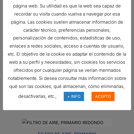
página web. Su utilidad es que la web sea capaz de
recordar su visita cuando vuelva a navegar por esa
FILTRO DE AIRE, PRIMARIO
página. Las cookies suelen almacenar información de
DURALITE
carácter técnico, preferencias personales,
51,31
€
personalización de contenidos, estadísticas de uso,
Ref:
B085001
enlaces a redes sociales, acceso a cuentas de usuario,
etc. El objetivo de la cookie es adaptar el contenido de la
web a su perfil y necesidades, sin cookies los servicios
FILTRO DE AIRE, ERB
ofrecidos por cualquier página se verían mermados
Ref:
B130059
notablemente. Si desea consultar más información sobre
qué son las cookies, qué almacenan, cómo eliminarlas,
desactivarlas, etc.,
+ INFO
ACEPTO
ENSAMBLE PURIFICADOR DE AIRE
Ref:
G080185