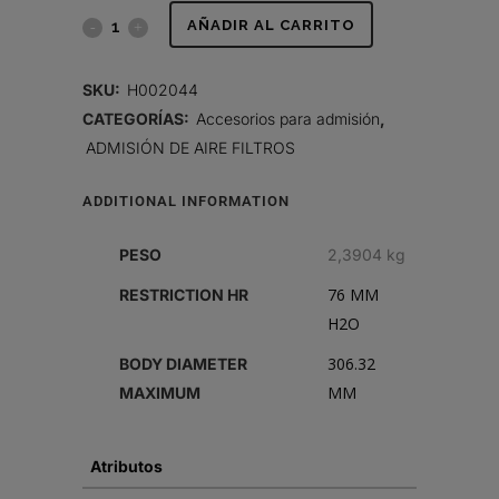
PREFILTRO,
AÑADIR AL CARRITO
FULL
SKU:
H002044
VIEW
CATEGORÍAS:
Accesorios para admisión
,
ADMISIÓN DE AIRE FILTROS
quantity
ADDITIONAL INFORMATION
PESO
2,3904 kg
76 MM
RESTRICTION HR
H2O
306.32
BODY DIAMETER
MM
MAXIMUM
Atributos