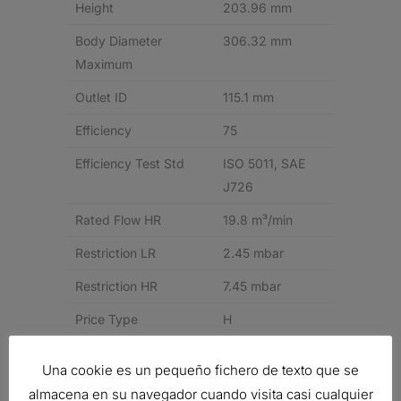
Height
203.96 mm
Body Diameter
306.32 mm
Maximum
Outlet ID
115.1 mm
Efficiency
75
Efficiency Test Std
ISO 5011, SAE
J726
Rated Flow HR
19.8 m³/min
Restriction LR
2.45 mbar
Restriction HR
7.45 mbar
Price Type
H
Related products
Una cookie es un pequeño fichero de texto que se
almacena en su navegador cuando visita casi cualquier