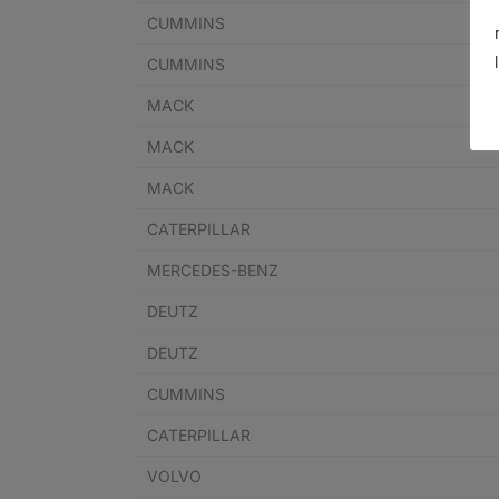
CUMMINS
CUMMINS
MACK
MACK
MACK
CATERPILLAR
MERCEDES-BENZ
DEUTZ
DEUTZ
CUMMINS
CATERPILLAR
VOLVO