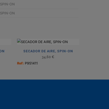
 SPIN-ON
 SPIN-ON
-ON
SECADOR DE AIRE, SPIN-ON
34,60
€
Ref:
P951411