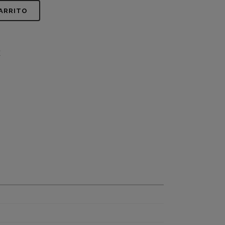
CARRITO
E