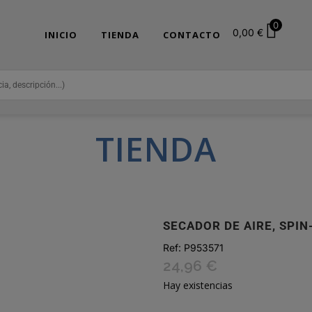
0
0,00
€
INICIO
TIENDA
CONTACTO
TIENDA
SECADOR DE AIRE, SPIN
Ref:
P953571
24,96
€
Hay existencias