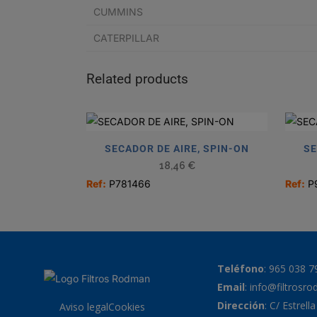
CUMMINS
CATERPILLAR
Related products
SECADOR DE AIRE, SPIN-ON
SE
18,46
€
Ref:
P781466
Ref:
P
Teléfono
:
965 038 7
Email
:
info@filtrosr
Dirección
: C/ Estrell
Aviso legal
Cookies