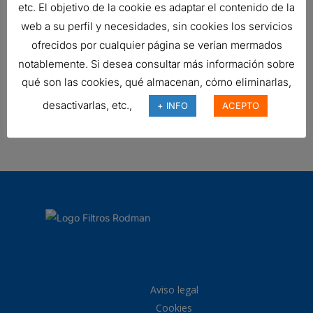
etc. El objetivo de la cookie es adaptar el contenido de la
172,82
€
web a su perfil y necesidades, sin cookies los servicios
Ref:
P525199
ofrecidos por cualquier página se verían mermados
notablemente. Si desea consultar más información sobre
qué son las cookies, qué almacenan, cómo eliminarlas,
SEPARADOR AIRE-ACEITE
desactivarlas, etc.,
+ INFO
ACEPTO
62,60
€
Ref:
P784290
Aviso legal
Cookies