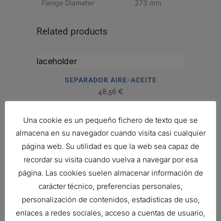
Flange Diameter
273 mm
Related products
SEPARADOR AIRE-ACEITE
48,56
€
Ref:
P785225
Una cookie es un pequeño fichero de texto que se
almacena en su navegador cuando visita casi cualquier
página web. Su utilidad es que la web sea capaz de
SEPARADOR AIRE-ACEITE
recordar su visita cuando vuelva a navegar por esa
92,45
€
Ref:
P785224
página. Las cookies suelen almacenar información de
carácter técnico, preferencias personales,
personalización de contenidos, estadísticas de uso,
enlaces a redes sociales, acceso a cuentas de usuario,
SEPARADOR AIRE-ACEITE