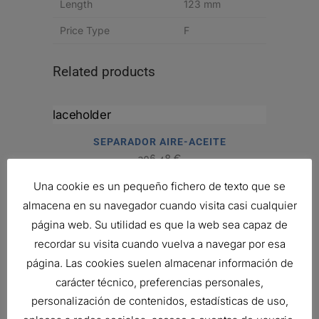
Length
123 mm
Price Type
F
Related products
SEPARADOR AIRE-ACEITE
306,48
€
Ref:
P525187
Una cookie es un pequeño fichero de texto que se
almacena en su navegador cuando visita casi cualquier
página web. Su utilidad es que la web sea capaz de
SEPARADOR AIRE-ACEITE
recordar su visita cuando vuelva a navegar por esa
172,28
€
página. Las cookies suelen almacenar información de
Ref:
P525697
carácter técnico, preferencias personales,
personalización de contenidos, estadísticas de uso,