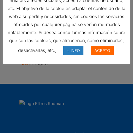
enlaces a redes sociales, acceso a cuentas de usuario,
SEPARADOR AIRE-ACEITE
etc. El objetivo de la cookie es adaptar el contenido de la
37,21
€
web a su perfil y necesidades, sin cookies los servicios
Ref:
P784404
ofrecidos por cualquier página se verían mermados
notablemente. Si desea consultar más información sobre
qué son las cookies, qué almacenan, cómo eliminarlas,
SEPARADOR AIRE-ACEITE
desactivarlas, etc.,
+ INFO
ACEPTO
95,60
€
Ref:
P783512