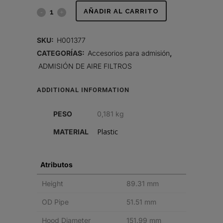
TAPA
AÑADIR AL CARRITO
DE
SKU:
H001377
ADMISIÓN,
CATEGORÍAS:
Accesorios para admisión
,
ADMISIÓN DE AIRE FILTROS
PLÁSTICO
quantity
ADDITIONAL INFORMATION
PESO
0,181 kg
Plastic
MATERIAL
Atributos
Height
89.31 mm
OD Pipe
51.51 mm
Hood Diameter
151.99 mm