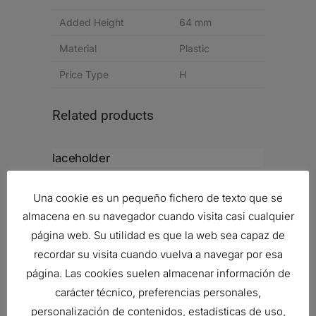
Added Height
64 mm
Material
Plastic
Price Type
H
Related products
FILTRO DE AIRE, FHG CYCLOPAC
Una cookie es un pequeño fichero de texto que se
Ref:
G140323
almacena en su navegador cuando visita casi cualquier
página web. Su utilidad es que la web sea capaz de
recordar su visita cuando vuelva a navegar por esa
FILTRO DE AIRE, ECG 2500
página. Las cookies suelen almacenar información de
427,57
€
carácter técnico, preferencias personales,
Ref:
G112501
personalización de contenidos, estadísticas de uso,