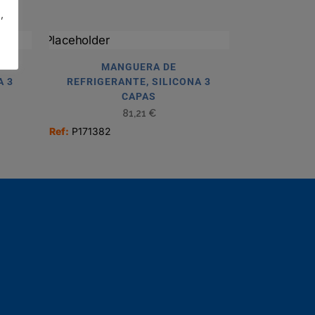
,
MANGUERA DE
A 3
REFRIGERANTE, SILICONA 3
CAPAS
81,21
€
Ref:
P171382