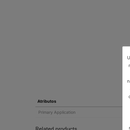
U
n
Atributos
Primary Application
Related products