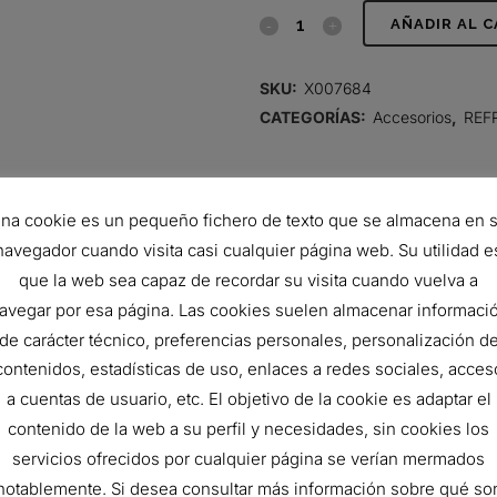
TIRAS
AÑADIR AL 
DE
SKU:
X007684
PRUEBA
CATEGORÍAS:
Accesorios
,
REF
DE
REFRIGERANTE
na cookie es un pequeño fichero de texto que se almacena en 
quantity
navegador cuando visita casi cualquier página web. Su utilidad e
que la web sea capaz de recordar su visita cuando vuelva a
avegar por esa página. Las cookies suelen almacenar informaci
de carácter técnico, preferencias personales, personalización d
contenidos, estadísticas de uso, enlaces a redes sociales, acces
a cuentas de usuario, etc. El objetivo de la cookie es adaptar el
contenido de la web a su perfil y necesidades, sin cookies los
12 TEST STRIPS
servicios ofrecidos por cualquier página se verían mermados
notablemente. Si desea consultar más información sobre qué so