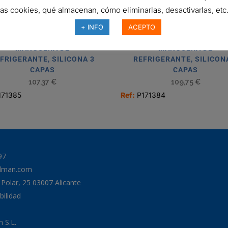
las cookies, qué almacenan, cómo eliminarlas, desactivarlas, etc.
+ INFO
ACEPTO
MANGUERA DE
MANGUERA DE
FRIGERANTE, SILICONA 3
REFRIGERANTE, SILICON
CAPAS
CAPAS
107,37
€
109,75
€
171385
Ref:
P171384
97
odman.com
a Polar, 25 03007 Alicante
bilidad
 S.L.