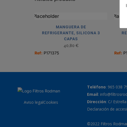
MANGUERA DE
REFRIGERANTE, SILICONA 3
RE
CAPAS
40,80
€
Ref:
P171375
Ref:
P
Teléfono
:
965 038 7
Email
:
info@filtrosr
Dirección
: C/ Estrell
Aviso legal
Cookies
Declaración de accesi
©2022 Filtros Rodman