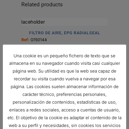
Related products
FILTRO DE AIRE, EPG RADIALSEAL
Ref:
G150144
Una cookie es un pequeño fichero de texto que se
almacena en su navegador cuando visita casi cualquier
FILTRO DE AIRE, PSD POWERCORE
página web. Su utilidad es que la web sea capaz de
243,22
€
recordar su visita cuando vuelva a navegar por esa
Ref:
D090101
página. Las cookies suelen almacenar información de
carácter técnico, preferencias personales,
personalización de contenidos, estadísticas de uso,
AIR FILTER, PRIMARY ROUND
enlaces a redes sociales, acceso a cuentas de usuario,
66,05
€
etc. El objetivo de la cookie es adaptar el contenido de la
Ref:
P956815
web a su perfil y necesidades, sin cookies los servicios