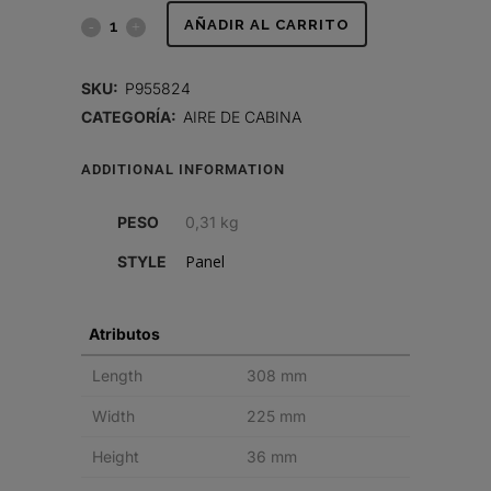
AIR
AÑADIR AL CARRITO
FILTER,
SKU:
P955824
PANEL
CATEGORÍA:
AIRE DE CABINA
VENTILATION
ADDITIONAL INFORMATION
quantity
PESO
0,31 kg
Panel
STYLE
Atributos
Length
308 mm
Width
225 mm
Height
36 mm