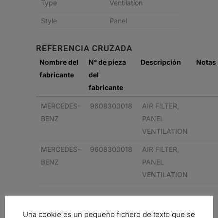
Type
Ventilation
Style
Panel
REFERENCIA CRUZADA
Nombre del
N° de pieza
Descripción
Notas
fabricante
del
fabricante
MERCEDES-
9608300018
AIR FILTER,
BENZ
PANEL
VENTILATION
MERCEDES-
9608300018
AIR FILTER,
BENZ
PANEL
VENTILATION
Related products
Una cookie es un pequeño fichero de texto que se