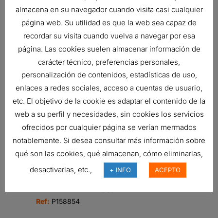
almacena en su navegador cuando visita casi cualquier
página web. Su utilidad es que la web sea capaz de
CODO, GOMA DE 90 GRADOS
recordar su visita cuando vuelva a navegar por esa
35,89
€
página. Las cookies suelen almacenar información de
Ref:
p128810
carácter técnico, preferencias personales,
personalización de contenidos, estadísticas de uso,
enlaces a redes sociales, acceso a cuentas de usuario,
AIR FILTER, PANEL VENTILATION
etc. El objetivo de la cookie es adaptar el contenido de la
13,74
€
web a su perfil y necesidades, sin cookies los servicios
Ref:
P955823
ofrecidos por cualquier página se verían mermados
notablemente. Si desea consultar más información sobre
qué son las cookies, qué almacenan, cómo eliminarlas,
FILTRO DE AIRE, PANEL DE
desactivarlas, etc.,
+ INFO
ACEPTO
VENTILACIÓN
69,35
€
Ref:
P158854