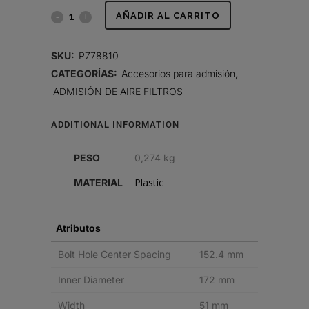
BANDA
AÑADIR AL CARRITO
DE
SKU:
P778810
MONTAJE,
CATEGORÍAS:
Accesorios para admisión
,
ADMISIÓN DE AIRE FILTROS
PLÁSTICO
quantity
ADDITIONAL INFORMATION
PESO
0,274 kg
Plastic
MATERIAL
Atributos
Bolt Hole Center Spacing
152.4 mm
Inner Diameter
172 mm
Width
51 mm