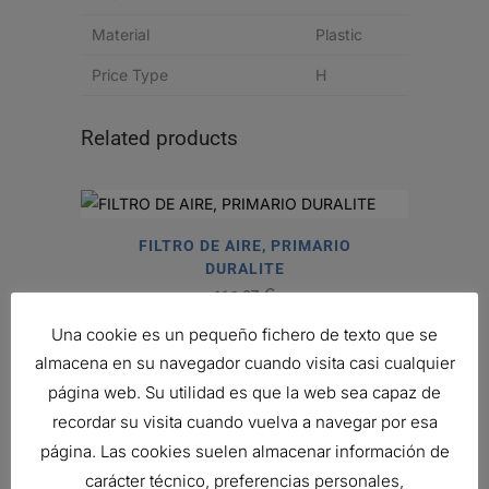
Material
Plastic
Price Type
H
Related products
FILTRO DE AIRE, PRIMARIO
DURALITE
119,27
€
Ref:
C125020
Una cookie es un pequeño fichero de texto que se
almacena en su navegador cuando visita casi cualquier
página web. Su utilidad es que la web sea capaz de
FILTRO DE AIRE, PRIMARIO
recordar su visita cuando vuelva a navegar por esa
DURALITE
página. Las cookies suelen almacenar información de
62,85
€
carácter técnico, preferencias personales,