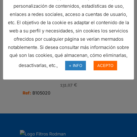
Ref:
C085002
personalización de contenidos, estadísticas de uso,
enlaces a redes sociales, acceso a cuentas de usuario,
etc. El objetivo de la cookie es adaptar el contenido de la
FILTRO DE AIRE, PSD POWERCORE
web a su perfil y necesidades, sin cookies los servicios
293,17
€
ofrecidos por cualquier página se verían mermados
Ref:
D100149
notablemente. Si desea consultar más información sobre
qué son las cookies, qué almacenan, cómo eliminarlas,
desactivarlas, etc.,
+ INFO
ACEPTO
FILTRO DE AIRE, PRIMARIO
DURALITE
131,07
€
Ref:
B105020