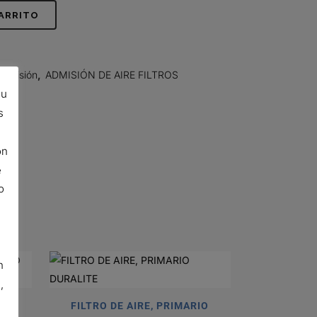
CARRITO
admisión
,
ADMISIÓN DE AIRE FILTROS
su
s
ón
e
o
n
,
FILTRO DE AIRE, PRIMARIO