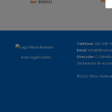
Ref:
G
Ref:
B100121
Teléfono
:
965 038 7
Email
:
info@filtrosr
Dirección
: C/ Estrell
Aviso legal
Cookies
Declaración de accesi
©2022 Filtros Rodman