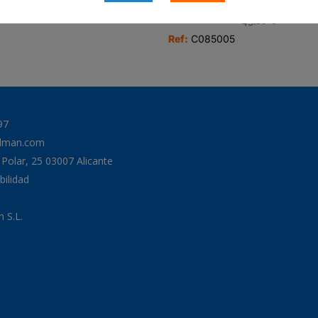
080185
CARTUCHO DT
45,18
€
Ref:
C085005
97
odman.com
a Polar, 25 03007 Alicante
bilidad
 S.L.