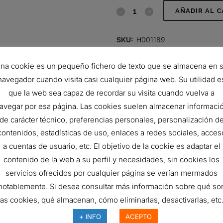
CONJUNTO
AÑADIR AL 
DE
SKU:
H001189
CUERPO
CATEGORÍAS:
Accesorios para 
na cookie es un pequeño fichero de texto que se almacena en 
DE
navegador cuando visita casi cualquier página web. Su utilidad e
PREFILTRO
que la web sea capaz de recordar su visita cuando vuelva a
quantity
avegar por esa página. Las cookies suelen almacenar informaci
de carácter técnico, preferencias personales, personalización d
contenidos, estadísticas de uso, enlaces a redes sociales, acces
a cuentas de usuario, etc. El objetivo de la cookie es adaptar el
contenido de la web a su perfil y necesidades, sin cookies los
servicios ofrecidos por cualquier página se verían mermados
notablemente. Si desea consultar más información sobre qué so
las cookies, qué almacenan, cómo eliminarlas, desactivarlas, etc.
SAMBLE PURIFICADOR DE
AIRE
FILTRO HIDRÁULICO,
+ INFO
ACEPTO