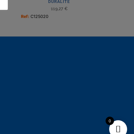
DURALITE
119,27
€
Ref:
C125020
0