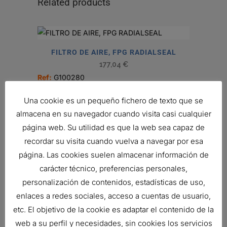
Related products
FILTRO DE AIRE, FPG RADIALSEAL
177,04
€
Ref:
G100280
Una cookie es un pequeño fichero de texto que se
almacena en su navegador cuando visita casi cualquier
FILTRO DE AIRE, EPG RADIALSEAL
página web. Su utilidad es que la web sea capaz de
Ref:
G150144
recordar su visita cuando vuelva a navegar por esa
página. Las cookies suelen almacenar información de
carácter técnico, preferencias personales,
FILTRO DE AIRE, FPG RADIALSEAL
personalización de contenidos, estadísticas de uso,
Ref:
G070019
enlaces a redes sociales, acceso a cuentas de usuario,
etc. El objetivo de la cookie es adaptar el contenido de la
web a su perfil y necesidades, sin cookies los servicios