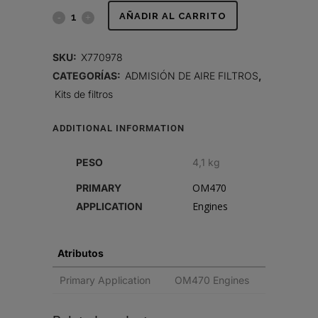
KIT
AÑADIR AL CARRITO
DE
SKU:
X770978
FILTROS
CATEGORÍAS:
ADMISIÓN DE AIRE FILTROS
,
Kits de filtros
quantity
ADDITIONAL INFORMATION
PESO
4,1 kg
OM470
PRIMARY
Engines
APPLICATION
Atributos
Primary Application
OM470 Engines