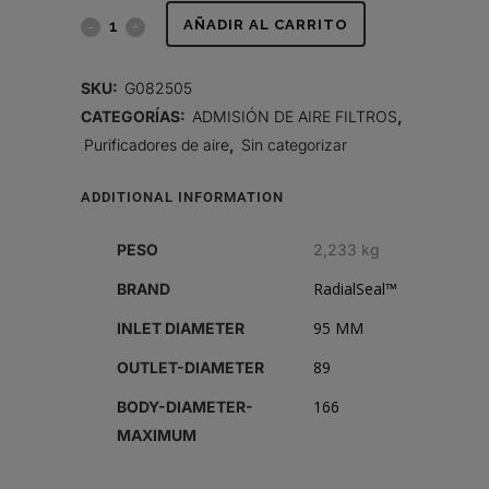
FILTRO
AÑADIR AL CARRITO
DE
SKU:
G082505
AIRE,
CATEGORÍAS:
ADMISIÓN DE AIRE FILTROS
,
Purificadores de aire
,
Sin categorizar
FPG
RADIALSEAL
ADDITIONAL INFORMATION
quantity
PESO
2,233 kg
RadialSeal™
BRAND
95 MM
INLET DIAMETER
89
OUTLET-DIAMETER
166
BODY-DIAMETER-
MAXIMUM