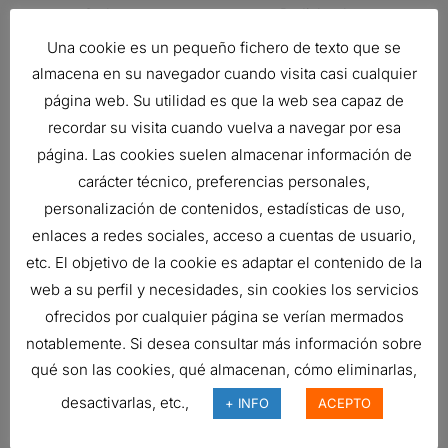
Style
Radialseal
Una cookie es un pequeño fichero de texto que se
Family
FPG
almacena en su navegador cuando visita casi cualquier
Brand
RadialSeal™
página web. Su utilidad es que la web sea capaz de
recordar su visita cuando vuelva a navegar por esa
Related products
página. Las cookies suelen almacenar información de
carácter técnico, preferencias personales,
personalización de contenidos, estadísticas de uso,
enlaces a redes sociales, acceso a cuentas de usuario,
FILTRO DE AIRE, FPG RADIALSEAL
etc. El objetivo de la cookie es adaptar el contenido de la
177,04
€
web a su perfil y necesidades, sin cookies los servicios
Ref:
G100280
ofrecidos por cualquier página se verían mermados
notablemente. Si desea consultar más información sobre
qué son las cookies, qué almacenan, cómo eliminarlas,
FILTRO DE AIRE, PSD POWERCORE
desactivarlas, etc.,
+ INFO
ACEPTO
243,22
€
Ref:
D090101