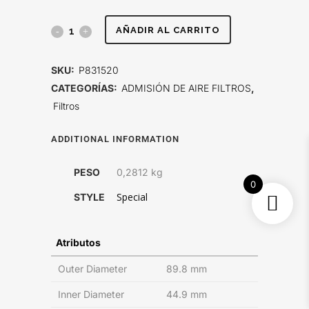
FILTRO
AÑADIR AL CARRITO
DE
SKU:
P831520
AIRE,
CATEGORÍAS:
ADMISIÓN DE AIRE FILTROS
,
Filtros
PRIMARIO
ESPECIAL
ADDITIONAL INFORMATION
quantity
PESO
0,2812 kg
0
Special
STYLE
Atributos
Outer Diameter
89.8 mm
Inner Diameter
44.9 mm