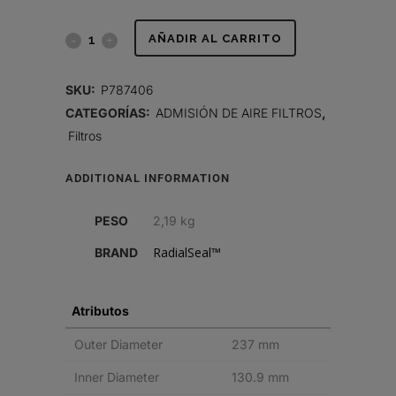
FILTRO
AÑADIR AL CARRITO
DE
SKU:
P787406
AIRE,
CATEGORÍAS:
ADMISIÓN DE AIRE FILTROS
,
Filtros
PRIMARIO
RADIALSEAL
ADDITIONAL INFORMATION
quantity
PESO
2,19 kg
RadialSeal™
BRAND
Atributos
Outer Diameter
237 mm
Inner Diameter
130.9 mm