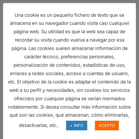
LIEBHERR
10021425
AIR FILTER,
PRIMARY
Una cookie es un pequeño fichero de texto que se
RADIALSEAL
almacena en su navegador cuando visita casi cualquier
página web. Su utilidad es que la web sea capaz de
Related products
recordar su visita cuando vuelva a navegar por esa
página. Las cookies suelen almacenar información de
carácter técnico, preferencias personales,
personalización de contenidos, estadísticas de uso,
ENSAMBLE PURIFICADOR DE AIRE
enlaces a redes sociales, acceso a cuentas de usuario,
Ref:
G080185
etc. El objetivo de la cookie es adaptar el contenido de la
web a su perfil y necesidades, sin cookies los servicios
ofrecidos por cualquier página se verían mermados
AIR FILTER, PRIMARY ROUND
notablemente. Si desea consultar más información sobre
66,05
€
qué son las cookies, qué almacenan, cómo eliminarlas,
Ref:
P956815
desactivarlas, etc.,
+ INFO
ACEPTO