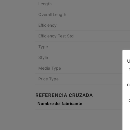
Length
Overall Length
Efficiency
Efficiency Test Std
Type
Style
U
Media Type
Price Type
n
REFERENCIA CRUZADA
Nombre del fabricante
N° d
23
23