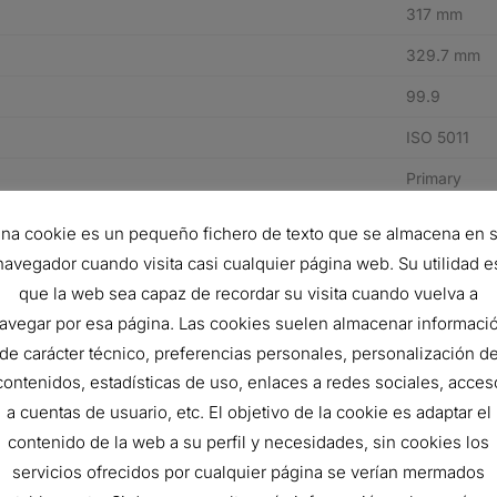
317 mm
329.7 mm
99.9
ISO 5011
Primary
Round
na cookie es un pequeño fichero de texto que se almacena en 
Cellulose
navegador cuando visita casi cualquier página web. Su utilidad e
que la web sea capaz de recordar su visita cuando vuelva a
F
avegar por esa página. Las cookies suelen almacenar informaci
de carácter técnico, preferencias personales, personalización d
contenidos, estadísticas de uso, enlaces a redes sociales, acces
e pieza del fabricante
Descripción
a cuentas de usuario, etc. El objetivo de la cookie es adaptar el
39823
AIR FILTER, PRIMA
contenido de la web a su perfil y necesidades, sin cookies los
servicios ofrecidos por cualquier página se verían mermados
39823
AIR FILTER, PRIMA