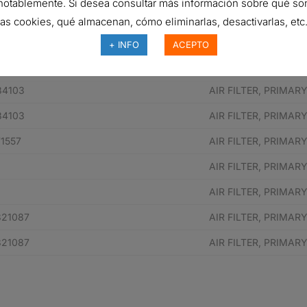
notablemente. Si desea consultar más información sobre qué so
1557
AIR FILTER, PRIMA
las cookies, qué almacenan, cómo eliminarlas, desactivarlas, etc.
23855
AIR FILTER, PRIMA
+ INFO
ACEPTO
23855
AIR FILTER, PRIMA
84103
AIR FILTER, PRIMA
84103
AIR FILTER, PRIMA
1557
AIR FILTER, PRIMA
AIR FILTER, PRIMA
AIR FILTER, PRIMA
821087
AIR FILTER, PRIMA
821087
AIR FILTER, PRIMA