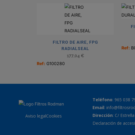
F
FILTRO DE AIRE, FPG
Ref:
B
RADIALSEAL
177,04
€
Ref:
G100280
Teléfono
:
965 038 7
Email
:
info@filtrosr
Dirección
: C/ Estrell
Aviso legal
Cookies
Declaración de accesi