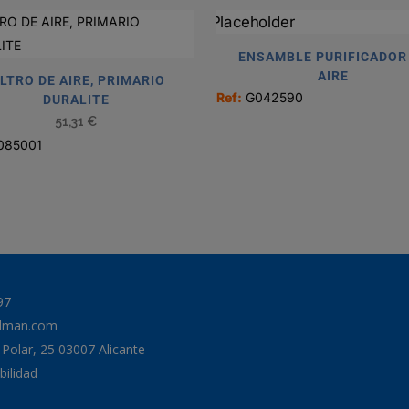
ENSAMBLE PURIFICADOR
AIRE
ILTRO DE AIRE, PRIMARIO
Ref:
G042590
DURALITE
51,31
€
085001
97
odman.com
a Polar, 25 03007 Alicante
bilidad