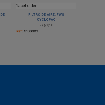
 DE
FILTRO DE AIRE, FWG
CYCLOPAC
479,17
€
Ref:
G100003