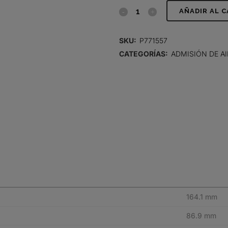
FILTRO
AÑADIR AL 
DE
SKU:
P771557
AIRE,
CATEGORÍAS:
ADMISIÓN DE AI
PRIMARIO
REDONDO
quantity
164.1 mm
86.9 mm