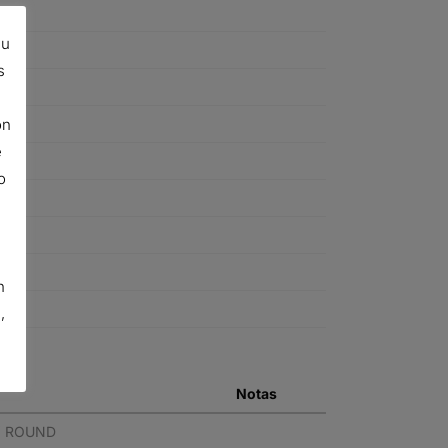
su
s
ón
e
o
n
,
Notas
RY ROUND