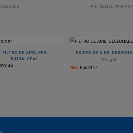
85280606
AIR FILTER, PRIMA
FILTRO DE AIRE, EPG
FILTRO DE AIRE, DESECH
RADIALSEAL
170,19
€
150144
Ref:
P537447
97