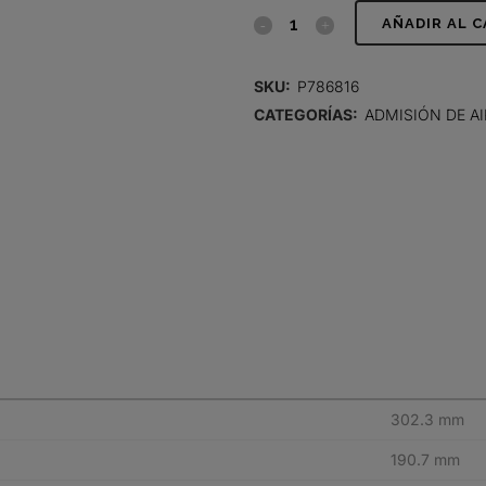
FILTRO
AÑADIR AL 
DE
SKU:
P786816
AIRE,
CATEGORÍAS:
ADMISIÓN DE AI
PRIMARIO
REDONDO
quantity
302.3 mm
190.7 mm