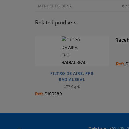
MERCEDES-BENZ
62
Related products
Ref:
G
FILTRO DE AIRE, FPG
RADIALSEAL
177,04
€
Ref:
G100280
Teléfono
:
965 038 7