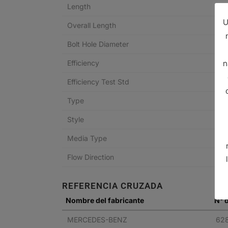
Length
U
Overall Length
Bolt Hole Diameter
Efficiency
n
Efficiency Test Std
Type
Style
Media Type
Flow Direction
REFERENCIA CRUZADA
Nombre del fabricante
N° d
MERCEDES-BENZ
62