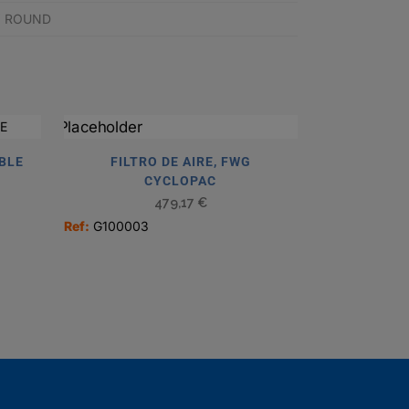
RY ROUND
ABLE
FILTRO DE AIRE, FWG
CYCLOPAC
479,17
€
Ref:
G100003