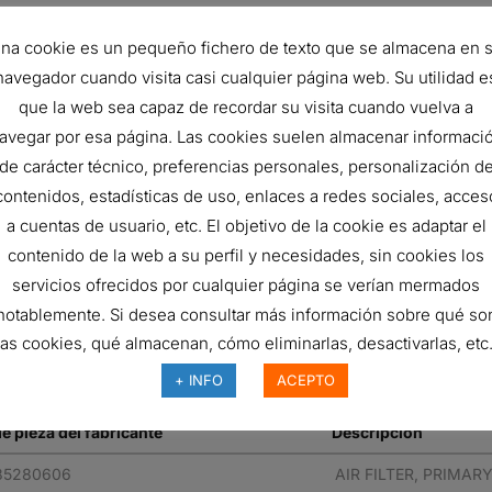
460.4 mm
na cookie es un pequeño fichero de texto que se almacena en 
473.1 mm
navegador cuando visita casi cualquier página web. Su utilidad e
11 mm
que la web sea capaz de recordar su visita cuando vuelva a
99.95
avegar por esa página. Las cookies suelen almacenar informaci
de carácter técnico, preferencias personales, personalización d
ISO 5011
contenidos, estadísticas de uso, enlaces a redes sociales, acces
Primary
a cuentas de usuario, etc. El objetivo de la cookie es adaptar el
contenido de la web a su perfil y necesidades, sin cookies los
Round
servicios ofrecidos por cualquier página se verían mermados
Cellulose
notablemente. Si desea consultar más información sobre qué so
Outside-In
las cookies, qué almacenan, cómo eliminarlas, desactivarlas, etc.
+ INFO
ACEPTO
e pieza del fabricante
Descripción
85280606
AIR FILTER, PRIMA