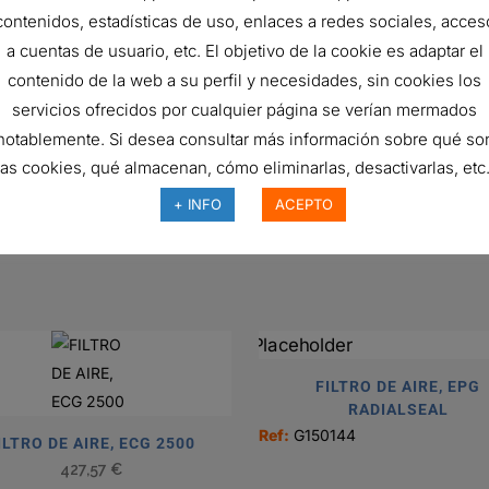
340 mm
contenidos, estadísticas de uso, enlaces a redes sociales, acces
a cuentas de usuario, etc. El objetivo de la cookie es adaptar el
ISO 5011
contenido de la web a su perfil y necesidades, sin cookies los
Safety
servicios ofrecidos por cualquier página se verían mermados
Round
notablemente. Si desea consultar más información sobre qué so
las cookies, qué almacenan, cómo eliminarlas, desactivarlas, etc.
Safety
+ INFO
ACEPTO
F
FILTRO DE AIRE, EPG
RADIALSEAL
Ref:
G150144
ILTRO DE AIRE, ECG 2500
427,57
€