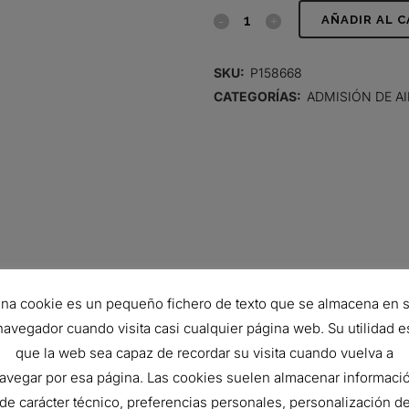
FILTRO
AÑADIR AL 
DE
SKU:
P158668
AIRE,
CATEGORÍAS:
ADMISIÓN DE AI
SEGURIDAD
quantity
na cookie es un pequeño fichero de texto que se almacena en 
navegador cuando visita casi cualquier página web. Su utilidad e
que la web sea capaz de recordar su visita cuando vuelva a
194.6 mm
avegar por esa página. Las cookies suelen almacenar informaci
152.5 mm
de carácter técnico, preferencias personales, personalización d