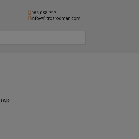
965 038 797
info@filtrosrodman.com
IDAD