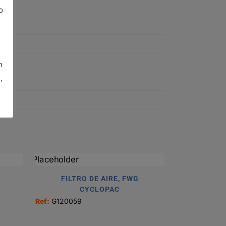
o
n
,
FILTRO DE AIRE, FWG
CYCLOPAC
Ref:
G120059