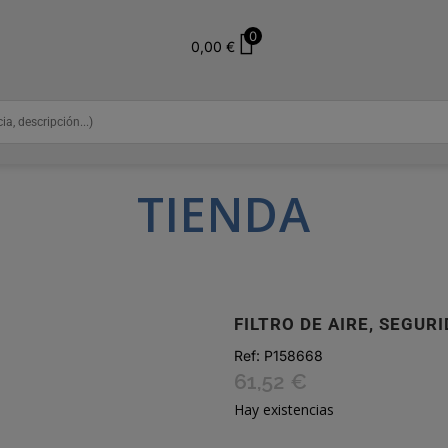
0
0,00
€
TIENDA
FILTRO DE AIRE, SEGUR
Ref:
P158668
61,52
€
Hay existencias