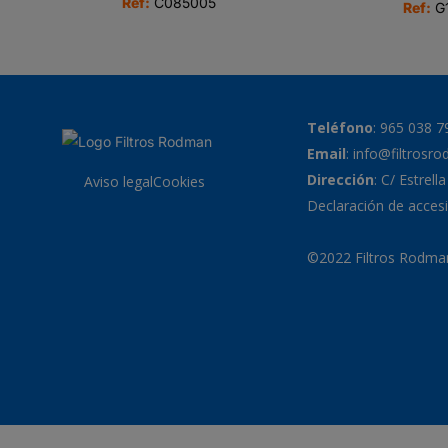
Ref:
C085005
Ref:
G1
Teléfono
:
965 038 7
Email
:
info@filtrosr
Dirección
: C/ Estrell
Aviso legal
Cookies
Declaración de accesi
©2022 Filtros Rodman