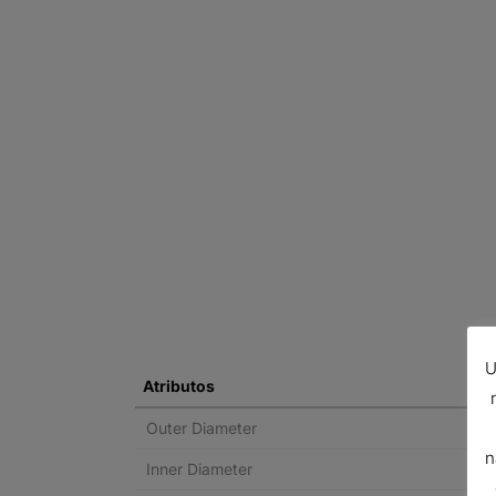
U
Atributos
Outer Diameter
n
Inner Diameter