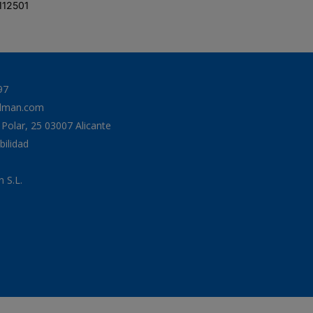
12501
97
odman.com
a Polar, 25 03007 Alicante
bilidad
 S.L.