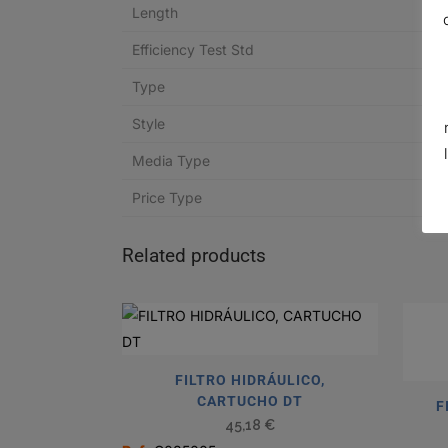
Length
Efficiency Test Std
Type
Style
Media Type
Price Type
Related products
FILTRO HIDRÁULICO,
CARTUCHO DT
F
45,18
€