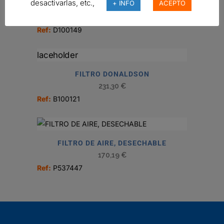
desactivarlas, etc.,
+ INFO
ACEPTO
FILTRO DE AIRE, PSD POWERCORE
293,17
€
Ref:
D100149
FILTRO DONALDSON
231,30
€
Ref:
B100121
FILTRO DE AIRE, DESECHABLE
170,19
€
Ref:
P537447