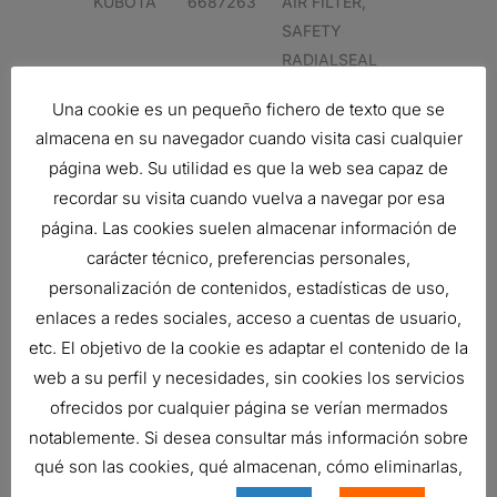
KUBOTA
6687263
AIR FILTER,
SAFETY
RADIALSEAL
KUBOTA
6687263
AIR FILTER,
Una cookie es un pequeño fichero de texto que se
SAFETY
almacena en su navegador cuando visita casi cualquier
RADIALSEAL
página web. Su utilidad es que la web sea capaz de
recordar su visita cuando vuelva a navegar por esa
Related products
página. Las cookies suelen almacenar información de
carácter técnico, preferencias personales,
personalización de contenidos, estadísticas de uso,
enlaces a redes sociales, acceso a cuentas de usuario,
FILTRO DE AIRE, PRIMARIO
etc. El objetivo de la cookie es adaptar el contenido de la
DURALITE
web a su perfil y necesidades, sin cookies los servicios
62,85
€
ofrecidos por cualquier página se verían mermados
Ref:
C085002
notablemente. Si desea consultar más información sobre
qué son las cookies, qué almacenan, cómo eliminarlas,