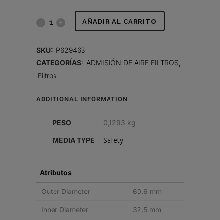
FILTRO
AÑADIR AL CARRITO
DE
SKU:
P629463
AIRE,
CATEGORÍAS:
ADMISIÓN DE AIRE FILTROS
,
Filtros
SEGURIDAD
RADIALSEAL
ADDITIONAL INFORMATION
quantity
PESO
0,1293 kg
Safety
MEDIA TYPE
Atributos
Outer Diameter
60.6 mm
Inner Diameter
32.5 mm