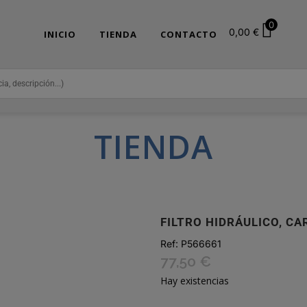
0
0,00
€
INICIO
TIENDA
CONTACTO
TIENDA
FILTRO HIDRÁULICO, C
Ref:
P566661
77,50
€
Hay existencias