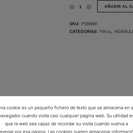
FILTRO
AÑADIR AL 
HIDRÁULICO,
SKU:
P566661
CARTUCHO
CATEGORÍAS:
Filtros
,
HIDRÁUL
DT
quantity
na cookie es un pequeño fichero de texto que se almacena en 
Viton
navegador cuando visita casi cualquier página web. Su utilidad e
que la web sea capaz de recordar su visita cuando vuelva a
47.75 mm
avegar por esa página. Las cookies suelen almacenar informaci