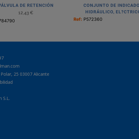
VÁLVULA DE RETENCIÓN
CONJUNTO DE INDICAD
HIDRÁULICO, EL?CTRIC
12,43
€
Ref:
P572360
784790
97
odman.com
a Polar, 25 03007 Alicante
bilidad
 S.L.