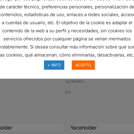
22.2 mm
de carácter técnico, preferencias personales, personalización d
contenidos, estadísticas de uso, enlaces a redes sociales, acces
152.7 mm
a cuentas de usuario, etc. El objetivo de la cookie es adaptar el
25 micron
contenido de la web a su perfil y necesidades, sin cookies los
31 bar
servicios ofrecidos por cualquier página se verían mermados
notablemente. Si desea consultar más información sobre qué so
Outside-In
las cookies, qué almacenan, cómo eliminarlas, desactivarlas, etc.
Cartridge
+ INFO
ACEPTO
DT High-Performance
Synthetic
FH