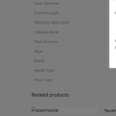
Inner Diameter
Overall Length
Efficiency Beta 1000
Collapse Burst
Flow Direction
Style
Brand
Media Type
Price Type
Related products