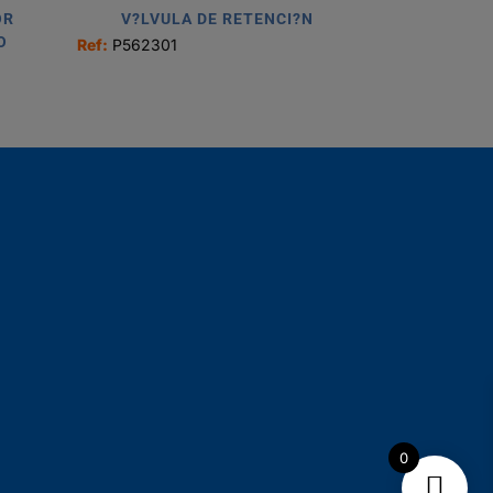
OR
V?LVULA DE RETENCI?N
O
Ref:
P562301
0