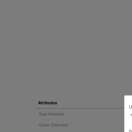
Atributos
U
Seal Material
Outer Diameter
n