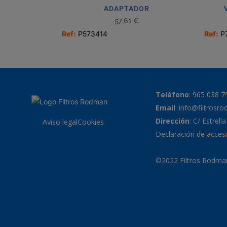
ADAPTADOR
57,61
€
Ref:
P573414
Ref:
P
Teléfono
:
965 038 7
Email
:
info@filtrosr
Dirección
: C/ Estrell
Aviso legal
Cookies
Declaración de accesi
©2022 Filtros Rodman