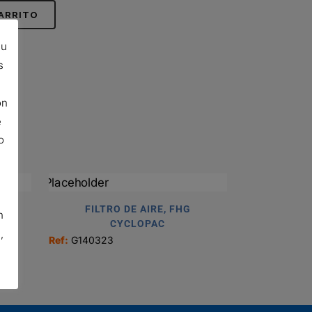
CARRITO
su
s
ón
e
o
FILTRO DE AIRE, FHG
n
CYCLOPAC
,
Ref:
G140323