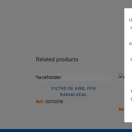
U
n
Related products
FILTRO DE AIRE, FPG
EN
RADIALSEAL
Ref:
G070019
Ref:
G