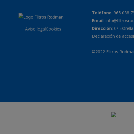
Teléfono
:
965 038 7
Email
:
info@filtrosr
Dirección
: C/ Estrell
Aviso legal
Cookies
Declaración de accesi
©2022 Filtros Rodman