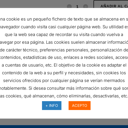
ELEMENTO
AÑADIR AL 
FILTRANTE
na cookie es un pequeño fichero de texto que se almacena en 
SKU:
U164G01V/ESD
navegador cuando visita casi cualquier página web. Su utilidad e
U164G01V/ESD
CATEGORÍA:
Sin categorizar
que la web sea capaz de recordar su visita cuando vuelva a
quantity
avegar por esa página. Las cookies suelen almacenar informaci
de carácter técnico, preferencias personales, personalización d
contenidos, estadísticas de uso, enlaces a redes sociales, acces
a cuentas de usuario, etc. El objetivo de la cookie es adaptar el
contenido de la web a su perfil y necesidades, sin cookies los
servicios ofrecidos por cualquier página se verían mermados
SAMBLE PURIFICADOR DE
FILTRO DE AIRE, EPG
notablemente. Si desea consultar más información sobre qué so
AIRE
RADIALSEAL
las cookies, qué almacenan, cómo eliminarlas, desactivarlas, etc.
Ref:
G150144
269,28
€
+ INFO
ACEPTO
090024