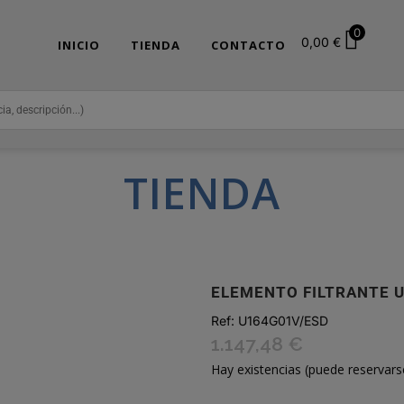
0
0,00
€
INICIO
TIENDA
CONTACTO
TIENDA
ELEMENTO FILTRANTE 
Ref:
U164G01V/ESD
1.147,48
€
Hay existencias (puede reservars