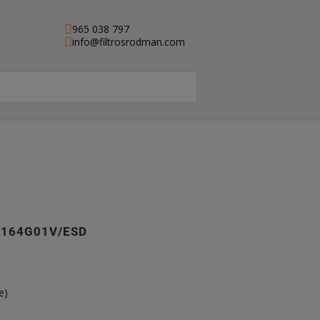
965 038 797
info@filtrosrodman.com
U164G01V/ESD
e)