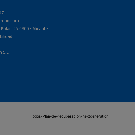
97
odman.com
a Polar, 25 03007 Alicante
bilidad
 S.L.