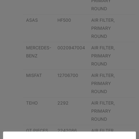
PRIMARY
ROUND
ASAS
HF500
AIR FILTER,
PRIMARY
ROUND
MERCEDES-
0020947004
AIR FILTER,
BENZ
PRIMARY
ROUND
MISFAT
12706700
AIR FILTER,
PRIMARY
ROUND
TEHO
2292
AIR FILTER,
PRIMARY
ROUND
GT PIECES
2242086
AIR FILTER,
ET
PRIMARY