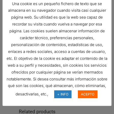
Una cookie es un pequeño fichero de texto que se
SERVICES
ROUND
almacena en su navegador cuando visita casi cualquier
DAIMLER
20947004
AIR FILTER,
página web. Su utilidad es que la web sea capaz de
PRIMARY
recordar su visita cuando vuelva a navegar por esa
ROUND
página. Las cookies suelen almacenar información de
carácter técnico, preferencias personales,
MERCEDES-
20947004
AIR FILTER,
personalización de contenidos, estadísticas de uso,
BENZ
PRIMARY
enlaces a redes sociales, acceso a cuentas de usuario,
ROUND
etc. El objetivo de la cookie es adaptar el contenido de la
BOSCH-
1457429883
AIR FILTER,
web a su perfil y necesidades, sin cookies los servicios
REXROTH
PRIMARY
ofrecidos por cualquier página se verían mermados
ROUND
notablemente. Si desea consultar más información sobre
CROSLAND
9670
AIR FILTER,
qué son las cookies, qué almacenan, cómo eliminarlas,
PRIMARY
desactivarlas, etc.,
+ INFO
ACEPTO
ROUND
Related products