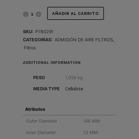
FILTRO
AÑADIR AL CARRITO
DE
SKU:
P780291
AIRE,
CATEGORÍAS:
ADMISIÓN DE AIRE FILTROS
,
Filtros
PRIMARIO
REDONDO
ADDITIONAL INFORMATION
quantity
PESO
1,058 kg
Cellulose
MEDIA TYPE
Atributos
Outer Diameter
148 MM
Inner Diameter
72 MM