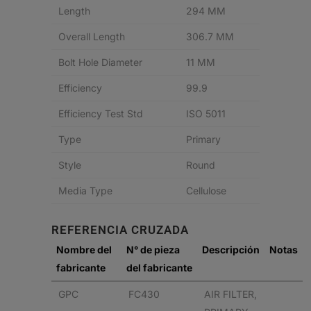
Length
294 MM
Overall Length
306.7 MM
Bolt Hole Diameter
11 MM
Efficiency
99.9
Efficiency Test Std
ISO 5011
Type
Primary
Style
Round
Media Type
Cellulose
REFERENCIA CRUZADA
Nombre del
N° de pieza
Descripción
Notas
fabricante
del fabricante
GPC
FC430
AIR FILTER,